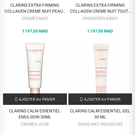
CLARINS EXTRA FIRMING
CLARINS EXTRA FIRMING
COLLAGEN CREME NUIT PEAUX
COLLAGEN CREME NUIT TOUTS
SECHES 50 ML
TYPES DE PEAUX 50 ML
CREMES NUIT
PREMIERES RIDES
1 197,00 MAD
1 197,00 MAD
AJOUTER AU PANIER
AJOUTER AU PANIER
CLARINS CALM ESSENTIEL
CLARINS CALM ESSENTIEL GEL
EMULSION 30ML
30 ML
CREMES JOUR
SOINS ANTI ROUGEURS