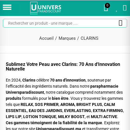
0
0
Accueil
Marques
CLARINS
Sublimez Votre Peau avec Clarins: 70 Ans d'Innovation
Naturelle
En 2024,
Clarins
célèbre
70 ans d'innovation
, soutenue par
l’efficacité des ingrédients naturels. Dans notre
parapharmacie
Universparadiscount
, notre catalogue comprend notamment des
produits
formulés pour le
bien être
. Vous y trouverez les gammes
tels que
RELAX
,
SOS PRIMER
,
AROMA
,
BRIGHT PLUS
,
CALM
ESSENTIEL
,
EAU DES JARDINS
,
EVERLASTING
,
EXTRA FIRMING
,
LIPS LIP
,
LOTION TONIQUE
,
MILKY BOOST
, et
MULTI ACTIVE
.
Ces gammes témoignent de la fiabilité de la marque
. Explorez
les sur notre site
Universparadiscount.ma
et transformez votre