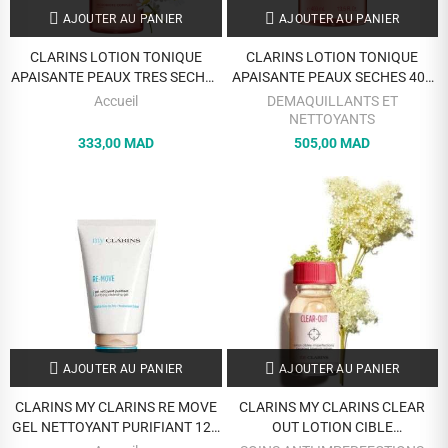
AJOUTER AU PANIER
AJOUTER AU PANIER
CLARINS LOTION TONIQUE
CLARINS LOTION TONIQUE
APAISANTE PEAUX TRES SECHES
APAISANTE PEAUX SECHES 400
OU SENSIBLES 200 ML
ML
Accueil
DEMAQUILLANTS ET
NETTOYANTS
333,00 MAD
505,00 MAD
AJOUTER AU PANIER
AJOUTER AU PANIER
CLARINS MY CLARINS RE MOVE
CLARINS MY CLARINS CLEAR
GEL NETTOYANT PURIFIANT 125
OUT LOTION CIBLE
ML
IMPERFECTIONS 15ML