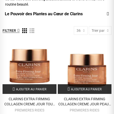
routine beauté.
Le Pouvoir des Plantes au Cœur de Clarins
FILTRER
36
Trier par
AJOUTER AU PANIER
AJOUTER AU PANIER
CLARINS EXTRA FIRMING
CLARINS EXTRA FIRMING
COLLAGEN CREME JOUR TOUS
COLLAGEN CREME JOUR PEAUX
TYPES DE PEAUX 50 ML
SECHES 50 ML
PREMIERES RIDES
PREMIERES RIDES