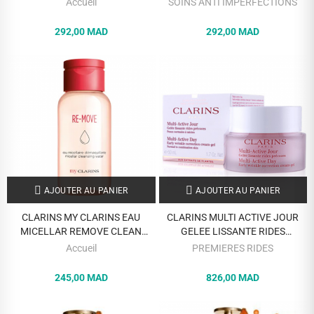
Accueil
SOINS ANTI IMPERFECTIONS
292,00 MAD
292,00 MAD
AJOUTER AU PANIER
AJOUTER AU PANIER
CLARINS MY CLARINS EAU
CLARINS MULTI ACTIVE JOUR
MICELLAR REMOVE CLEAN
GELEE LISSANTE RIDES
WATER 200 ML
PRECOCES 50 ML
Accueil
PREMIERES RIDES
245,00 MAD
826,00 MAD