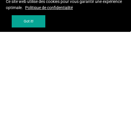
Ce site web utilise des cookies pour vous garantir une expérience
optimale.
Politique de confidentialité
Got it!
AJOUTER AU PANIER
AJOUTER AU PANIER
CLARINS OF MASQUE SOS
CLARINS EMULSION VISAGE
PURETE 75 ML
GOLD 35 ML
MASQUES ET GOMMAGES
Accueil
571,00 MAD
758,00 MAD