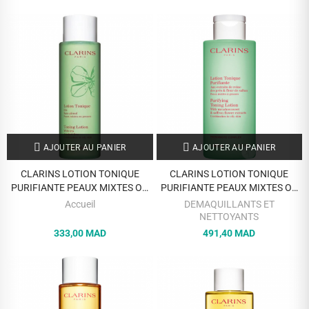
AJOUTER AU PANIER
AJOUTER AU PANIER
CLARINS LOTION TONIQUE
CLARINS LOTION TONIQUE
PURIFIANTE PEAUX MIXTES OU
PURIFIANTE PEAUX MIXTES OU
GRASSES 200ML
GRASSES 400 ML
Accueil
DEMAQUILLANTS ET
NETTOYANTS
333,00 MAD
491,40 MAD