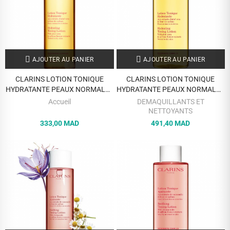
AJOUTER AU PANIER
AJOUTER AU PANIER
CLARINS LOTION TONIQUE
CLARINS LOTION TONIQUE
HYDRATANTE PEAUX NORMALES
HYDRATANTE PEAUX NORMALES
200 ML
400 ML
Accueil
DEMAQUILLANTS ET
NETTOYANTS
333,00 MAD
491,40 MAD