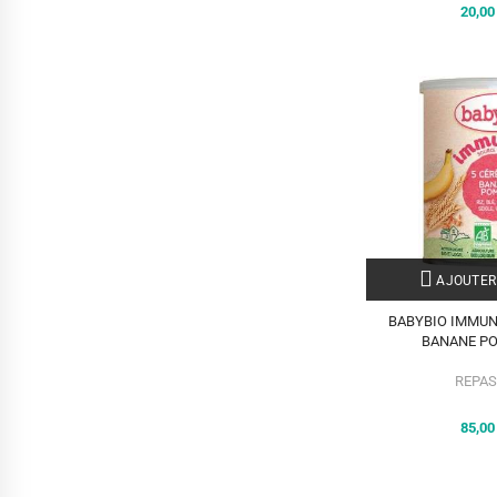
20,0
AJOUTER
BABYBIO IMMUN
BANANE P
REPAS
85,0