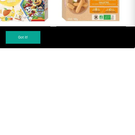
DÉCOUVRIR
AJOUTER AU PANIER
Got it!
IO COOL FRUITS BANANE
BABYBIO PETITS BOUDOIRS A L'HUILE
OMME BOITE DE 12
ESSENTIELLE D'ORANGE DOUCE 6*4
REPAS BEBE
REPAS BEBE
142,00 MAD
49,50 MAD
 DE STOCK
RUPTURE DE STOCK