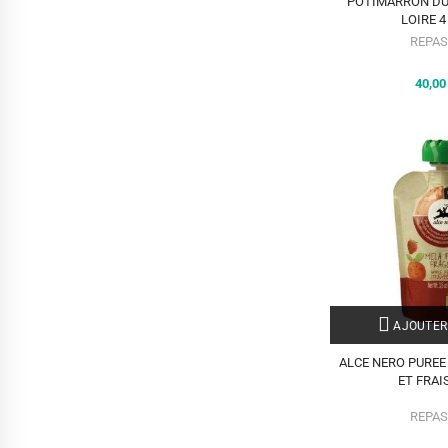
POTIMARRON DU
LOIRE 4
REPAS
40,0
AJOUTER
ALCE NERO PUREE
ET FRAI
REPAS