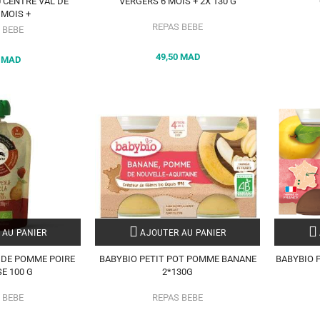
 CENTRE VAL DE
VERGERS 6 MOIS + 2X 130 G
 MOIS +
REPAS BEBE
 BEBE
49,50 MAD
0 MAD
 AU PANIER
AJOUTER AU PANIER
 DE POMME POIRE
BABYBIO PETIT POT POMME BANANE
BABYBIO 
SE 100 G
2*130G
 BEBE
REPAS BEBE