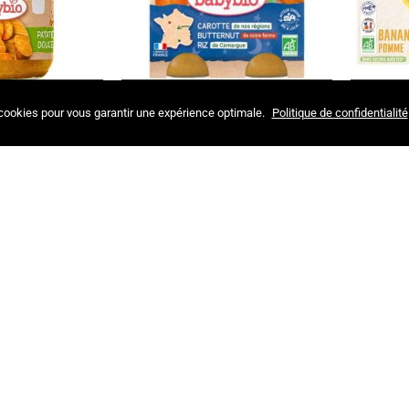
 AU PANIER
AJOUTER AU PANIER
 cookies pour vous garantir une expérience optimale.
Politique de confidentialité
TE DOUCE 6 MOIS+
BABYBIO COMPOTE DE CAROTTE
VITAB
0 G
BUTTERNUT ET RIZ PATES 6MOIS+
P
2*200 G
 BEBE
REPAS BEBE
0 MAD
52,00 MAD
K
RUPTURE DE STOCK
RUPTURE