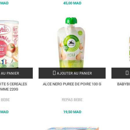
0 MAD
45,00 MAD
 AU PANIER
AJOUTER AU PANIER
ITE 5 CEREALES
ALCE NERO PUREE DE POIRE 100 G
BABYBI
OMME 220G
 BEBE
REPAS BEBE
0 MAD
19,50 MAD