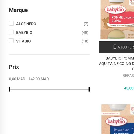
Marque
ALCE NERO
(7)
BABYBIO
(40)
VITABIO
(10)
AJOUTER
BABYBIO POMM
AQUITAINE COING 
Prix
REPAS
0,00 MAD - 142,00 MAD
45,0