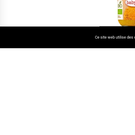
AJOUTER
Ce site web utilise des
BABYBIO POT PATA
13
REPAS
23,0
RUPTURE DE STOC