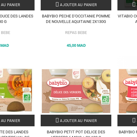
 AU PANIER
AJOUTER AU PANIER
DOUCE DES LANDES
BABYBIO PECHE D'OCCITANIE POMME
VITABIO 
30 G
DE NOUVELLE AQUITAINE 2X130G
 BEBE
REPAS BEBE
0 MAD
45,00 MAD
 AU PANIER
AJOUTER AU PANIER
TE DES LANDES
BABYBIO PETIT POT DELICE DES
BABYBIO 