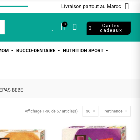
Livraison partout au Maroc
0
0
Cartes
cadeaux
 MOM
BUCCO-DENTAIRE
NUTRITION SPORT
EPAS BEBE
Affichage 1-36 de 57 article(s)
36
Pertinence