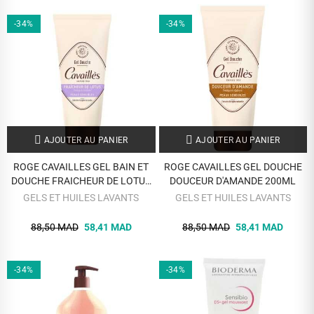
-34%
-34%
AJOUTER AU PANIER
AJOUTER AU PANIER
ROGE CAVAILLES GEL BAIN ET
ROGE CAVAILLES GEL DOUCHE
DOUCHE FRAICHEUR DE LOTUS
DOUCEUR D'AMANDE 200ML
PEAUX SENSIBLES 200 ML
GELS ET HUILES LAVANTS
GELS ET HUILES LAVANTS
88,50 MAD
58,41 MAD
88,50 MAD
58,41 MAD
-34%
-34%