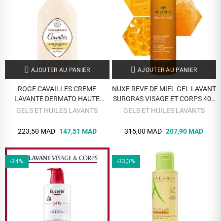
AJOUTER AU PANIER
AJOUTER AU PANIER
ROGE CAVAILLES CREME
NUXE REVE DE MIEL GEL LAVANT
LAVANTE DERMATO HAUTE
SURGRAS VISAGE ET CORPS 400
TOLERANCE 500 ML
ML
GELS ET HUILES LAVANTS
GELS ET HUILES LAVANTS
223,50 MAD
147,51 MAD
315,00 MAD
207,90 MAD
-34%
-33,3%