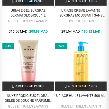
AJOUTER AU PANIER
AJOUTER AU PANIER
URIAGE GEL SURGRAS
URIAGE CREME LAVANTE
DERMATOLOGIQUE 1 L
SURGRAS MOUSSANT SANS
SAVON 500ML
GELS ET HUILES LAVANTS
DOUCHE ET BAIN
316,56 MAD
208,93 MAD
295,64 MAD
195,12 MAD
-34%
-34%
AJOUTER AU PANIER
AJOUTER AU PANIER
NUXE PRODIGIEUX FLORAL
URIAGE HUILE LAVANTE 500 ML
GELEE DE DOUCHE PARFUMEE
200 ML
GELS ET HUILES LAVANTS
GELS ET HUILES LAVANTS