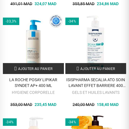
491,01 MAD
324,07 MAD
355,85 MAD
234,86 MAD
-33,3%
-34%
AJOUTER AU PANIER
AJOUTER AU PANIER
LA ROCHE POSAY LIPIKAR
ISISPHARMA SECALIA ATO SOIN
SYNDET AP+ 400 ML
LAVANT EFFET BARRIERE 400
ML
HYGIENE CORPORELLE
GELS ET HUILES LAVANTS
353,00 MAD
235,45 MAD
240,00 MAD
158,40 MAD
-34%
-34%