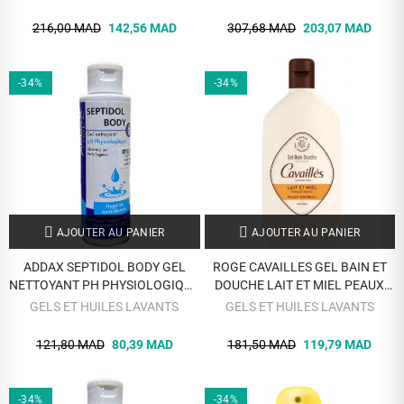
216,00 MAD
142,56 MAD
307,68 MAD
203,07 MAD
-34%
-34%
AJOUTER AU PANIER
AJOUTER AU PANIER
ADDAX SEPTIDOL BODY GEL
ROGE CAVAILLES GEL BAIN ET
NETTOYANT PH PHYSIOLOGIQUE
DOUCHE LAIT ET MIEL PEAUX
250 ML
SENSIBLES 400 ML
GELS ET HUILES LAVANTS
GELS ET HUILES LAVANTS
121,80 MAD
80,39 MAD
181,50 MAD
119,79 MAD
-34%
-34%