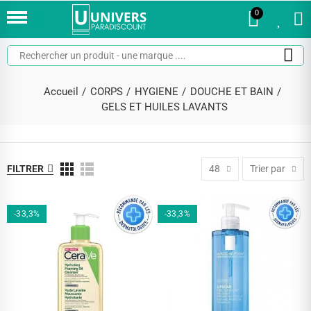
0
0
Accueil
CORPS
HYGIENE
DOUCHE ET BAIN
GELS ET HUILES LAVANTS
FILTRER
48
Trier par
-33,3%
-33,3%