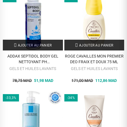
AJOUTER AU PANIER
AJOUTER AU PANIER
ADDAX SEPTIDOL BODY GEL
ROGE CAVAILLES MON PREMIER
NETTOYANT PH
DEO FRAIX ET DOUX 75 ML
PHYSIOLOGIQUE125ML
GELS ET HUILES LAVANTS
GELS ET HUILES LAVANTS
78,75 MAD
51,98 MAD
171,00 MAD
112,86 MAD
-33,3%
-34%