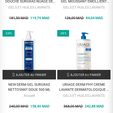
DOUCHE SURGRAS NUAGE DE
GEL MOUSSANT EMOLLIENT
COTON 400 ML
VISAGE CORPS 200 ML
GELS ET HUILES LAVANTS
GELS ET HUILES LAVANTS
181,50 MAD
119,79 MAD
126,00 MAD
84,04 MAD
-34%
-34%
AJOUTER AU PANIER
AJOUTER AU PANIER
NEW DERM GEL SURGRAS
URIAGE DERM PHY CREME
NETTOYANT DOUX 500 ML
LAVANTE DERMATOLOGIQUE 1
LITRE
Accueil
GELS ET HUILES LAVANTS
240,00 MAD
158,40 MAD
368,00 MAD
242,88 MAD