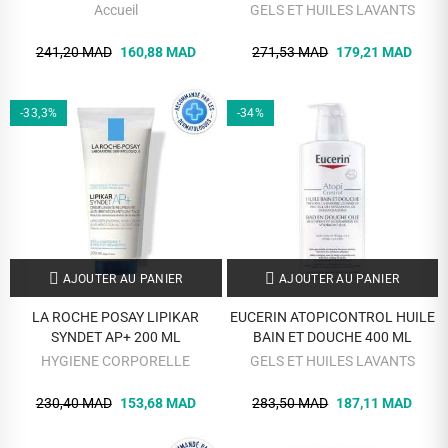
ML
VISAGE ET CORPS 500 ML
Accueil
GELS ET HUILES LAVANTS
241,20 MAD
160,88 MAD
271,53 MAD
179,21 MAD
-33,3%
-34%
AJOUTER AU PANIER
AJOUTER AU PANIER
LA ROCHE POSAY LIPIKAR
EUCERIN ATOPICONTROL HUILE
SYNDET AP+ 200 ML
BAIN ET DOUCHE 400 ML
HYGIENE CORPORELLE
GELS ET HUILES LAVANTS
230,40 MAD
153,68 MAD
283,50 MAD
187,11 MAD