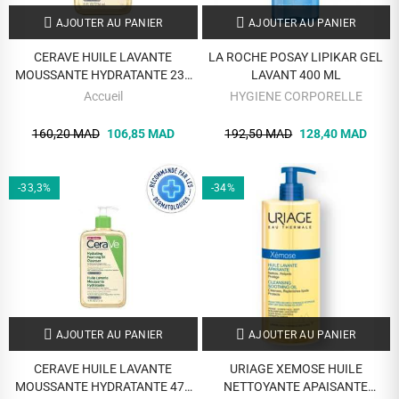
AJOUTER AU PANIER
AJOUTER AU PANIER
CERAVE HUILE LAVANTE
LA ROCHE POSAY LIPIKAR GEL
MOUSSANTE HYDRATANTE 236
LAVANT 400 ML
ML
Accueil
HYGIENE CORPORELLE
160,20 MAD
106,85 MAD
192,50 MAD
128,40 MAD
-33,3%
-34%
AJOUTER AU PANIER
AJOUTER AU PANIER
CERAVE HUILE LAVANTE
URIAGE XEMOSE HUILE
MOUSSANTE HYDRATANTE 473
NETTOYANTE APAISANTE