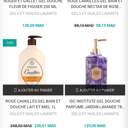
ROGER ET GALLET GEL DOUCHE
ROGE CAVAILLES GEL BAIN ET
FLEUR DE FIGUIER 200 ML
DOUCHE NECTAR DE ROSE
PEAUX SENSIBLES 200 ML
GELS ET HUILES LAVANTS
GELS ET HUILES LAVANTS
130,00 MAD
88,10 MAD
58,15 MAD
-34%
AJOUTER AU PANIER
AJOUTER AU PANIER
ROGE CAVAILLES GEL BAIN ET
IDC INSTITUTE GEL DOUCHE
DOUCHE LAIT ET MIEL 1L
PARFUME JARDIN LAVANDE 780
ML REF 40100
GELS ET HUILES LAVANTS
GELS ET HUILES LAVANTS
358,50 MAD
236,61 MAD
139,00 MAD