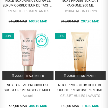
NUXE NUXURIANCE ULTRA LE
NUXE PRODIGIEUX LAIT
SERUM CORRECTEUR DE TACHES
PARFUME 200 ML
30 ML
CREMES DEPIGMENTANTES
HYDRATATION CORPS
915,00 MAD
603,90 MAD
315,00 MAD
207,90 MAD
-34%
-34%
AJOUTER AU PANIER
AJOUTER AU PANIER
NUXE CREME PRODIGIEUSE
NUXE PRODIGIEUX HUILE DE
BOOST CREME SOYEUSE MULTI-
DOUCHE PRECIEUSE PARFUMEE
CORRECTION 40 ML
200 ML
Accueil
GELS ET HUILES LAVANTS
585,00 MAD
386,10 MAD
180,00 MAD
118,80 MAD