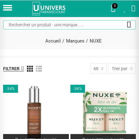
0
0
Accueil
Marques
NUXE
FILTRER
48
Trier par
-34%
-34%