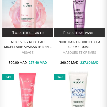
AJOUTER AU PANIER
AJOUTER AU PANIER
NUXE VERY ROSE EAU
NUXE HAIR PRODIGIEUX LA
MICELLAIRE APAISANTE 3 EN 1
CREME 100ML
400 ML
VISAGE
MASQUES ET CREMES
390,00 MAD
257,40 MAD
360,00 MAD
237,60 MAD
-34%
-34%