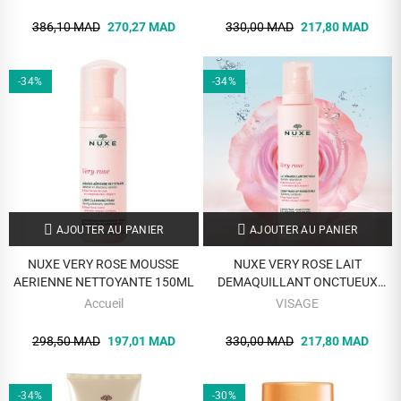
386,10 MAD
270,27 MAD
330,00 MAD
217,80 MAD
-34%
-34%
AJOUTER AU PANIER
AJOUTER AU PANIER
NUXE VERY ROSE MOUSSE
NUXE VERY ROSE LAIT
AERIENNE NETTOYANTE 150ML
DEMAQUILLANT ONCTUEUX
200ML
Accueil
VISAGE
298,50 MAD
197,01 MAD
330,00 MAD
217,80 MAD
-34%
-30%