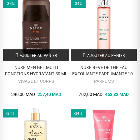
-34%
-34%
AJOUTER AU PANIER
AJOUTER AU PANIER
NUXE MEN GEL MULTI
NUXE REVE DE THE EAU
FONCTIONS HYDRATANT 50 ML
EXFOLIANTE PARFUMANTE 100
ML
VISAGE ET CORPS
PARFUMS
390,00 MAD
257,40 MAD
702,00 MAD
463,32 MAD
-34%
-34%