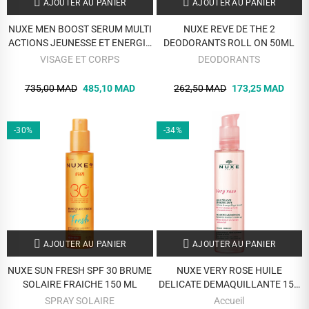
AJOUTER AU PANIER
AJOUTER AU PANIER
NUXE MEN BOOST SERUM MULTI
NUXE REVE DE THE 2
ACTIONS JEUNESSE ET ENERGIE
DEODORANTS ROLL ON 50ML
30ML
VISAGE ET CORPS
DEODORANTS
735,00 MAD
485,10 MAD
262,50 MAD
173,25 MAD
-30%
-34%
AJOUTER AU PANIER
AJOUTER AU PANIER
NUXE SUN FRESH SPF 30 BRUME
NUXE VERY ROSE HUILE
SOLAIRE FRAICHE 150 ML
DELICATE DEMAQUILLANTE 150
ML
SPRAY SOLAIRE
Accueil