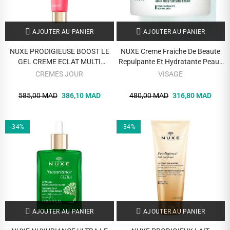
AJOUTER AU PANIER
AJOUTER AU PANIER
NUXE PRODIGIEUSE BOOST LE
NUXE Creme Fraiche De Beaute
GEL CREME ECLAT MULTI
Repulpante Et Hydratante Peaux
CORRECTION 40 ML
Normale 48h 50ml
CREMES JOUR
VISAGE
585,00 MAD
386,10 MAD
480,00 MAD
316,80 MAD
-34%
-34%
AJOUTER AU PANIER
AJOUTER AU PANIER