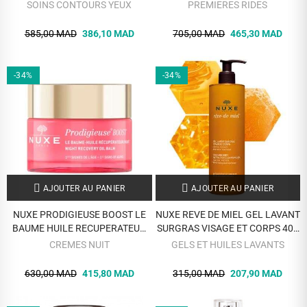
50 ML
SOINS CONTOURS YEUX
PREMIERES RIDES
585,00 MAD
386,10 MAD
705,00 MAD
465,30 MAD
-34%
-34%
AJOUTER AU PANIER
AJOUTER AU PANIER
NUXE PRODIGIEUSE BOOST LE
NUXE REVE DE MIEL GEL LAVANT
BAUME HUILE RECUPERATEUR
SURGRAS VISAGE ET CORPS 400
NUIT 50 ML
ML
CREMES NUIT
GELS ET HUILES LAVANTS
630,00 MAD
415,80 MAD
315,00 MAD
207,90 MAD