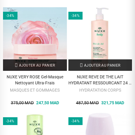
-34%
-34%
AJOUTER AU PANIER
AJOUTER AU PANIER
NUXE VERY ROSE Gel-Masque
NUXE REVE DE THE LAIT
Nettoyant Ultra-Frais
HYDRATANT RESSOURCANT 24 H
400 ML
MASQUES ET GOMMAGES
HYDRATATION CORPS
375,00 MAD
247,50 MAD
487,50 MAD
321,75 MAD
-34%
-34%