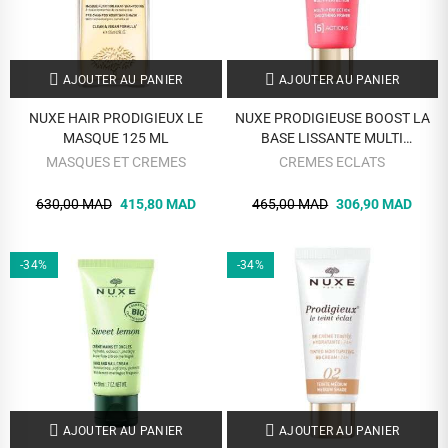
AJOUTER AU PANIER
AJOUTER AU PANIER
NUXE HAIR PRODIGIEUX LE
NUXE PRODIGIEUSE BOOST LA
MASQUE 125 ML
BASE LISSANTE MULTI
PERFECTION 30 ML
MASQUES ET CREMES
CREMES ECLATS
630,00 MAD
415,80 MAD
465,00 MAD
306,90 MAD
-34%
-34%
AJOUTER AU PANIER
AJOUTER AU PANIER