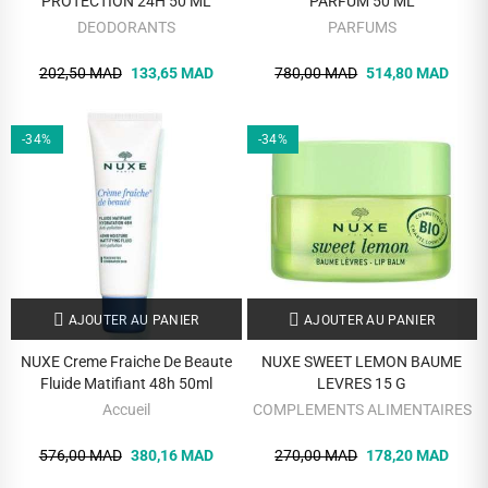
PROTECTION 24H 50 ML
PARFUM 50 ML
DEODORANTS
PARFUMS
202,50 MAD
133,65 MAD
780,00 MAD
514,80 MAD
-34%
-34%
AJOUTER AU PANIER
AJOUTER AU PANIER
NUXE Creme Fraiche De Beaute
NUXE SWEET LEMON BAUME
Fluide Matifiant 48h 50ml
LEVRES 15 G
Accueil
COMPLEMENTS ALIMENTAIRES
576,00 MAD
380,16 MAD
270,00 MAD
178,20 MAD