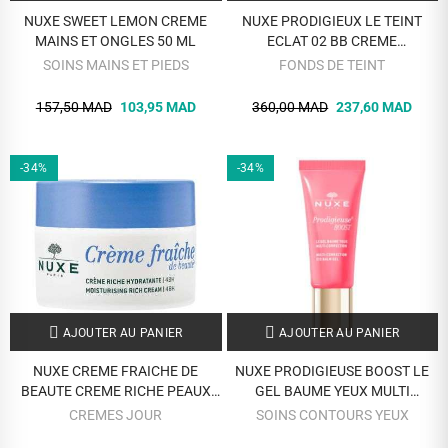
NUXE SWEET LEMON CREME
NUXE PRODIGIEUX LE TEINT
MAINS ET ONGLES 50 ML
ECLAT 02 BB CREME
HYDRATANTE MEDIUM 30 ML
SOINS MAINS ET PIEDS
FONDS DE TEINT
157,50 MAD
103,95 MAD
360,00 MAD
237,60 MAD
-34%
-34%
AJOUTER AU PANIER
AJOUTER AU PANIER
NUXE CREME FRAICHE DE
NUXE PRODIGIEUSE BOOST LE
BEAUTE CREME RICHE PEAUX
GEL BAUME YEUX MULTI
SECHES 50 ML
CORRECTION 15ML
CREMES JOUR
SOINS CONTOURS YEUX