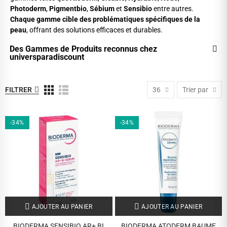
Photoderm
,
Pigmentbio
,
Sébium
et
Sensibio
entre autres.
Chaque gamme cible des problématiques spécifiques de la
peau
, offrant des solutions efficaces et durables.
Des Gammes de Produits reconnus chez
universparadiscount
FILTRER
36
Trier par
-34%
-34%
AJOUTER AU PANIER
AJOUTER AU PANIER
BIODERMA SENSIBIO AR+ BI
BIODERMA ATODERM BAUME