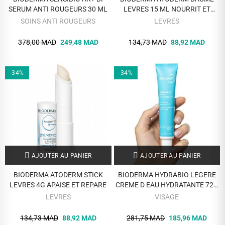
SERUM ANTI ROUGEURS 30 ML
LEVRES 15 ML NOURRIT ET
APAISE LES LEVRES GERCEES
SOINS ANTI ROUGEURS
LEVRES
378,00 MAD
249,48 MAD
134,73 MAD
88,92 MAD
-34%
-34%
AJOUTER AU PANIER
AJOUTER AU PANIER
BIODERMA ATODERM STICK
BIODERMA HYDRABIO LEGERE
LEVRES 4G APAISE ET REPARE
CREME D EAU HYDRATANTE 72H
40 ML
LEVRES
VISAGE
134,73 MAD
88,92 MAD
281,75 MAD
185,96 MAD