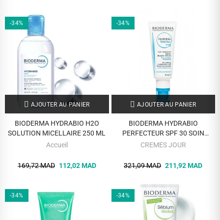
-34%
-34%
AJOUTER AU PANIER
AJOUTER AU PANIER
BIODERMA HYDRABIO H2O
BIODERMA HYDRABIO
SOLUTION MICELLAIRE 250 ML
PERFECTEUR SPF 30 SOIN
HYDRATANT LISSANT 40 ML
Accueil
CREMES JOUR
169,72 MAD
112,02 MAD
321,09 MAD
211,92 MAD
-34%
-34%