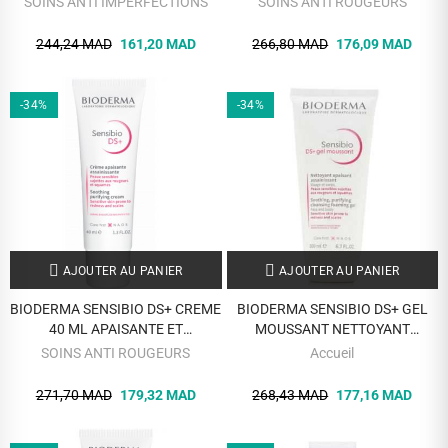
SOINS ANTI IMPERFECTIONS
SOINS ANTI ROUGEURS
244,24 MAD
161,20 MAD
266,80 MAD
176,09 MAD
-34%
-34%
AJOUTER AU PANIER
AJOUTER AU PANIER
BIODERMA SENSIBIO DS+ CREME
BIODERMA SENSIBIO DS+ GEL
40 ML APAISANTE ET
MOUSSANT NETTOYANT
ASSAINISSANTE
APAISANT 200 ML VISAGE ET
SOINS ANTI ROUGEURS
Accueil
CORPS
271,70 MAD
179,32 MAD
268,43 MAD
177,16 MAD