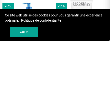
-34%
-34%
Ce site web utilise des cookies pour vous garantir une expérience
optimale.
Politique de confidentialité
Got it!
AJOUTER AU PANIER
AJOUTER AU PANIER
BIODERMA ATODERM GEL
BIODERMA ATODERM
DOUCHE 1L
PREVENTIVE 200 ML
GELS ET HUILES LAVANTS
HYDRATATION CORPS
424,83 MAD
280,39 MAD
299,01 MAD
197,35 MAD
-34%
-34%