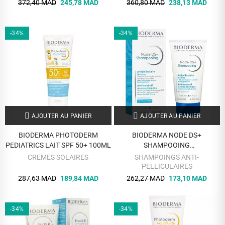
372,40 MAD
245,78 MAD
360,80 MAD
238,13 MAD
-34%
-34%
AJOUTER AU PANIER
AJOUTER AU PANIER
BIODERMA PHOTODERM
BIODERMA NODE DS+
PEDIATRICS LAIT SPF 50+ 100ML
SHAMPOOING
ANTIPELLICULAIRE INTENSIF
CREMES SOLAIRES
SHAMPOINGS ANTI-
125 ML
PELLICULAIRES
287,63 MAD
189,84 MAD
262,27 MAD
173,10 MAD
-34%
-34%