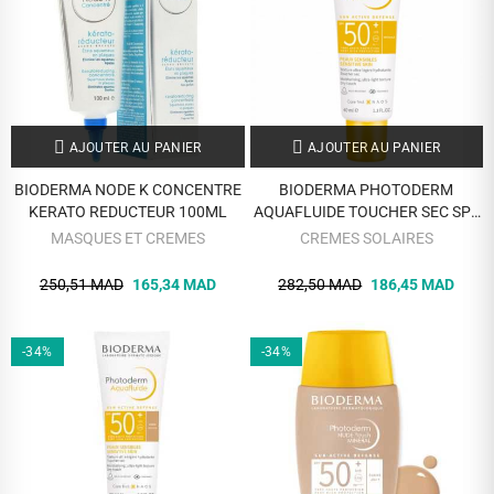
AJOUTER AU PANIER
AJOUTER AU PANIER
BIODERMA NODE K CONCENTRE
BIODERMA PHOTODERM
KERATO REDUCTEUR 100ML
AQUAFLUIDE TOUCHER SEC SPF
50+ INVISIBLE
MASQUES ET CREMES
CREMES SOLAIRES
250,51 MAD
165,34 MAD
282,50 MAD
186,45 MAD
-34%
-34%