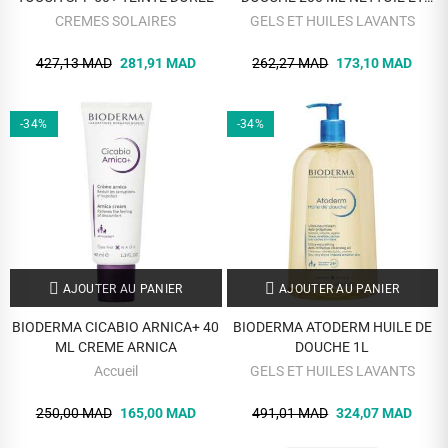
ADOUCIT
CREMES SOLAIRES
GELS ET HUILES LAVANTS
427,13 MAD
281,91 MAD
262,27 MAD
173,10 MAD
-34%
-34%
AJOUTER AU PANIER
AJOUTER AU PANIER
BIODERMA CICABIO ARNICA+ 40
BIODERMA ATODERM HUILE DE
ML CREME ARNICA
DOUCHE 1L
Accueil
GELS ET HUILES LAVANTS
250,00 MAD
165,00 MAD
491,01 MAD
324,07 MAD