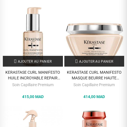
AJOUTER AU PANIER
AJOUTER AU PANIER
KERASTASE CURL MANIFESTO
KERASTASE CURL MANIFESTO
HUILE INCROYABLE REPAIR
MASQUE BEURRE HAUTE
50ML
NUTRITION 200 ML
Soin Capillaire Premium
Soin Capillaire Premium
415,00 MAD
414,00 MAD