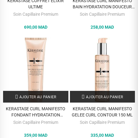
KERASTASE COFFRET ELIXIR
KERASTASE CURL MANIFESTO
ULTIME
BAIN HYDRATATION DOUCEUR
250 ML
Soin Capillaire Premium
Soin Capillaire Premium
690,00 MAD
258,00 MAD
AJOUTER AU PANIER
AJOUTER AU PANIER
KERASTASE CURL MANIFESTO
KERASTASE CURL MANIFESTO
FONDANT HYDRATATION
GELEE CURL CONTOUR 150 ML
ESSENTIELLE 250 ML
Soin Capillaire Premium
Soin Capillaire Premium
359,00 MAD
335,00 MAD