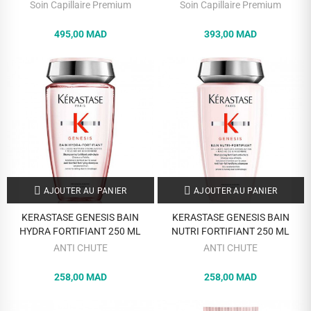
USAGE CHEVEUX TERNES 75 ML
USAGE CHEVEUX TERNES
Soin Capillaire Premium
Soin Capillaire Premium
RECHARGE 75 ML
495,00 MAD
393,00 MAD
AJOUTER AU PANIER
AJOUTER AU PANIER
KERASTASE GENESIS BAIN
KERASTASE GENESIS BAIN
HYDRA FORTIFIANT 250 ML
NUTRI FORTIFIANT 250 ML
ANTI CHUTE
ANTI CHUTE
258,00 MAD
258,00 MAD