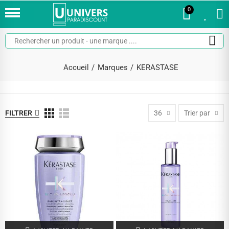
0
0
Accueil
Marques
KERASTASE
FILTRER
36
Trier par