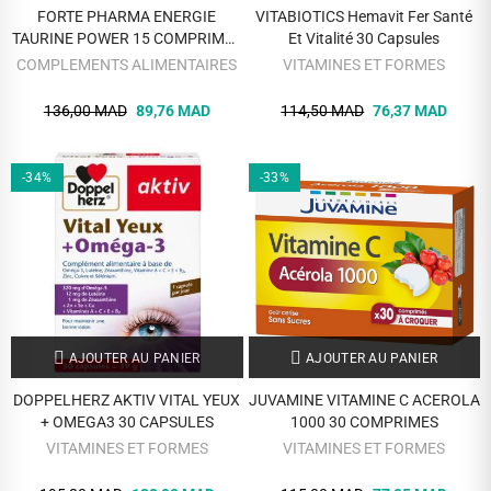
FORTE PHARMA ENERGIE
VITABIOTICS Hemavit Fer Santé
TAURINE POWER 15 COMPRIMES
Et Vitalité 30 Capsules
EFFERVESCENTS
COMPLEMENTS ALIMENTAIRES
VITAMINES ET FORMES
136,00 MAD
89,76 MAD
114,50 MAD
76,37 MAD
-34%
-33%
AJOUTER AU PANIER
AJOUTER AU PANIER
DOPPELHERZ AKTIV VITAL YEUX
JUVAMINE VITAMINE C ACEROLA
+ OMEGA3 30 CAPSULES
1000 30 COMPRIMES
VITAMINES ET FORMES
VITAMINES ET FORMES