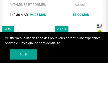
VITAMINES ET FORMES
Accueil
142,80 MAD
94,25 MAD
155,00 MAD
-34%
-33,3%
Ce site web utilise des cookies pour vous garantir une expérience
optimale.
Politique de confidentialité
Got it!
AJOUTER AU PANIER
AJOUTER AU PANIER
NUTRIMAX SPIRULINE BIO 120
MGD CHROME
COMPRIMES TONUS ET VITALITE
COMPLEMENTS ALIMENTAIRES
COMPLEMENTS ALIMENTAIRES
145,00 MAD
95,70 MAD
180,00 MAD
120,06 MAD