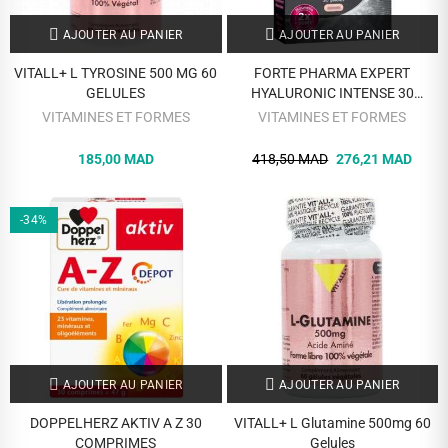
AJOUTER AU PANIER
AJOUTER AU PANIER
VITALL+ L TYROSINE 500 MG 60
FORTE PHARMA EXPERT
GELULES
HYALURONIC INTENSE 30
GELULES
VITAMINES ET FORMES
VITAMINES ET FORMES
185,00 MAD
418,50 MAD
276,21 MAD
-34%
AJOUTER AU PANIER
AJOUTER AU PANIER
DOPPELHERZ AKTIV A Z 30
VITALL+ L Glutamine 500mg 60
COMPRIMES
Gelules