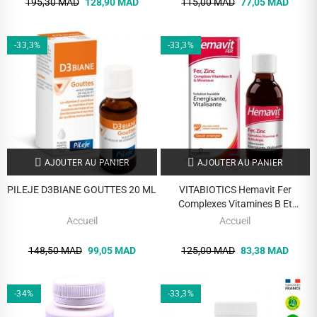
195,30 MAD
128,90 MAD
115,00 MAD
77,05 MAD
-33,3%
-33,3%
AJOUTER AU PANIER
AJOUTER AU PANIER
PILEJE D3BIANE GOUTTES 20 ML
VITABIOTICS Hemavit Fer
Complexes Vitamines B Et
Minéraux Liquide – 200ml
Accueil
Accueil
148,50 MAD
99,05 MAD
125,00 MAD
83,38 MAD
-34%
-33,3%