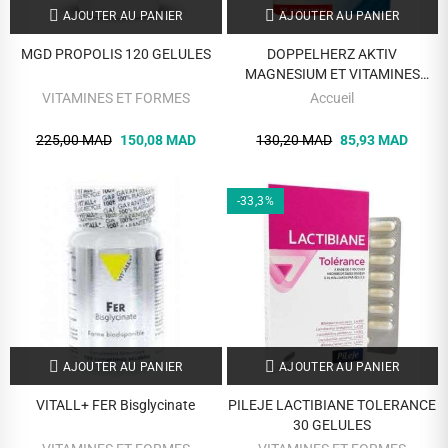
AJOUTER AU PANIER
AJOUTER AU PANIER
MGD PROPOLIS 120 GELULES
DOPPELHERZ AKTIV
MAGNESIUM ET VITAMINES
B12+C+E 30 COMPRIMES
VITAMINES ET FORMES
Accueil
225,00 MAD
150,08 MAD
130,20 MAD
85,93 MAD
-33,3%
AJOUTER AU PANIER
AJOUTER AU PANIER
VITALL+ FER Bisglycinate
PILEJE LACTIBIANE TOLERANCE
30 GELULES