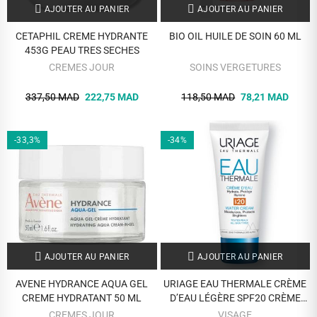
AJOUTER AU PANIER
AJOUTER AU PANIER
CETAPHIL CREME HYDRANTE
BIO OIL HUILE DE SOIN 60 ML
453G PEAU TRES SECHES
CREMES JOUR
SOINS VERGETURES
337,50 MAD
222,75 MAD
118,50 MAD
78,21 MAD
-33,3%
-34%
AJOUTER AU PANIER
AJOUTER AU PANIER
AVENE HYDRANCE AQUA GEL
URIAGE EAU THERMALE CRÈME
CREME HYDRATANT 50 ML
D’EAU LÉGÈRE SPF20 CRÈME
HYDRATANTE ET PROTECTRICE
CREMES JOUR
VISAGE