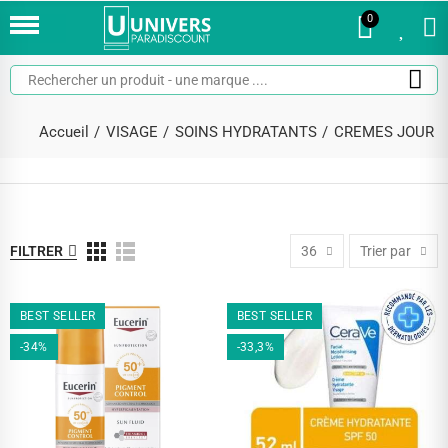
0
0
Accueil
VISAGE
SOINS HYDRATANTS
CREMES JOUR
FILTRER
36
Trier par
BEST SELLER
BEST SELLER
-34%
-33,3%