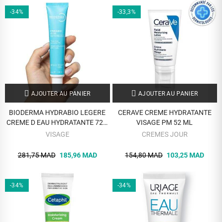
-34%
-33,3%
AJOUTER AU PANIER
AJOUTER AU PANIER
BIODERMA HYDRABIO LEGERE
CERAVE CREME HYDRATANTE
CREME D EAU HYDRATANTE 72H
VISAGE PM 52 ML
40 ML
VISAGE
CREMES JOUR
281,75 MAD
185,96 MAD
154,80 MAD
103,25 MAD
-34%
-34%