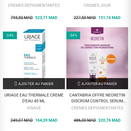
APAISANT 40ML
CREMES DEPIGMENTANTES
CREMES JOUR
793,50 MAD
523,71 MAD
227,50 MAD
151,74 MAD
-34%
-34%
AJOUTER AU PANIER
AJOUTER AU PANIER
URIAGE EAU THERMALE CREME
CANTABRIA OFFRE NEORETIN
D'EAU 40 ML
DISCROM CONTROL SERUM
BOOSTER FLUID 30 ML +
VISAGE
CREMES DEPIGMENTANTES
CANTABRIA HELIOCARE ULTRA
90 GEL SPF 50 50 ML OFFERT
249,07 MAD
164,39 MAD
486,00 MAD
320,76 MAD