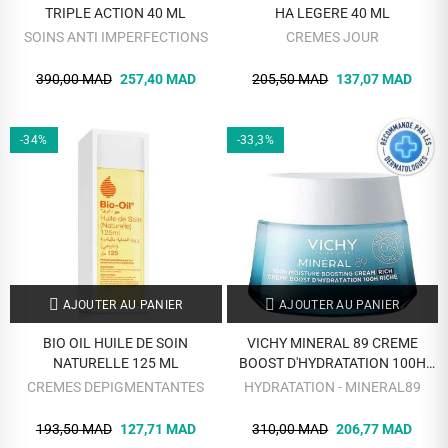
TRIPLE ACTION 40 ML
HA LEGERE 40 ML
SOINS ANTI IMPERFECTIONS
CREMES JOUR
390,00 MAD
257,40 MAD
205,50 MAD
137,07 MAD
-34%
-33,3%
AJOUTER AU PANIER
AJOUTER AU PANIER
BIO OIL HUILE DE SOIN
VICHY MINERAL 89 CREME
NATURELLE 125 ML
BOOST D'HYDRATATION 100H
RICHE 50 ML
CREMES DEPIGMENTANTES
HYDRATATION - MINERAL89
193,50 MAD
127,71 MAD
310,00 MAD
206,77 MAD