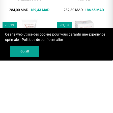
40 ML
284,00 MAD
189,43 MAD
282,80 MAD
186,65 MAD
-33,3%
-33,3%
Ce site web utilise des cookies pour vous garantir une expérience
optimale.
Politique de confidentialité
Got it!
AJOUTER AU PANIER
AJOUTER AU PANIER
AVENE COLD CREME 40 ML
AVENE HYDRANCE RICHE CREME
HYDRATANTE 40 ML
CREMES JOUR
CREMES JOUR
142,00 MAD
94,71 MAD
254,00 MAD
169,42 MAD