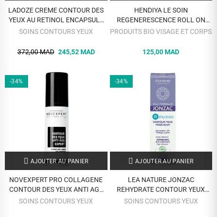
LADOZE CREME CONTOUR DES
HENDIYA LE SOIN
YEUX AU RETINOL ENCAPSULE
REGENERESCENCE ROLL ON
15ML
REPULPANT CONTOUR YEUX 10
SOINS CONTOURS YEUX
PRODUITS BIO VISAGE ET CORPS
ML
372,00 MAD
245,52 MAD
125,00 MAD
-34%
-34%
AJOUTER AU PANIER
AJOUTER AU PANIER
NOVEXPERT PRO COLLAGENE
LEA NATURE JONZAC
CONTOUR DES YEUX ANTI AGE
REHYDRATE CONTOUR YEUX
EXPERT 15ML
FRAICHEUR 15 ML
SOINS CONTOURS YEUX
SOINS CONTOURS YEUX