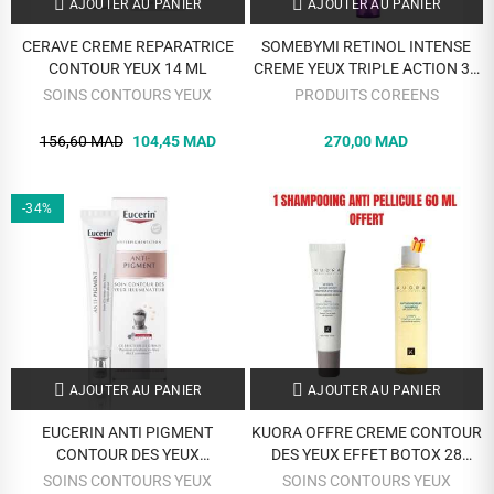
AJOUTER AU PANIER
AJOUTER AU PANIER
CERAVE CREME REPARATRICE
SOMEBYMI RETINOL INTENSE
CONTOUR YEUX 14 ML
CREME YEUX TRIPLE ACTION 30
ML
SOINS CONTOURS YEUX
PRODUITS COREENS
156,60 MAD
104,45 MAD
270,00 MAD
-34%
AJOUTER AU PANIER
AJOUTER AU PANIER
EUCERIN ANTI PIGMENT
KUORA OFFRE CREME CONTOUR
CONTOUR DES YEUX
DES YEUX EFFET BOTOX 28
ILLUMINATEUR 15 ML
JOURS 15 ML + 1 SHAMPOOING
SOINS CONTOURS YEUX
SOINS CONTOURS YEUX