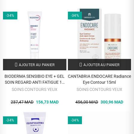
-34%
-34%
AJOUTER AU PANIER
AJOUTER AU PANIER
BIODERMA SENSIBIO EYE + GEL
CANTABRIA ENDOCARE Radiance
SOIN REGARD ANTI FATIGUE 15
Eye Contour 15ml
ML
SOINS CONTOURS YEUX
SOINS CONTOURS YEUX
237,47 MAD
156,73 MAD
456,00 MAD
300,96 MAD
-34%
-34%