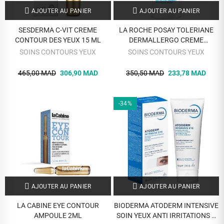
AJOUTER AU PANIER
AJOUTER AU PANIER
SESDERMA C-VIT CREME
LA ROCHE POSAY TOLERIANE
CONTOUR DES YEUX 15 ML
DERMALLERGO CREME
CONTOUR YEUX 20 ML
SOINS CONTOURS YEUX
SOINS CONTOURS YEUX
465,00 MAD
306,90 MAD
350,50 MAD
233,78 MAD
-34%
AJOUTER AU PANIER
AJOUTER AU PANIER
LA CABINE EYE CONTOUR
BIODERMA ATODERM INTENSIVE
AMPOULE 2ML
SOIN YEUX ANTI IRRITATIONS 3