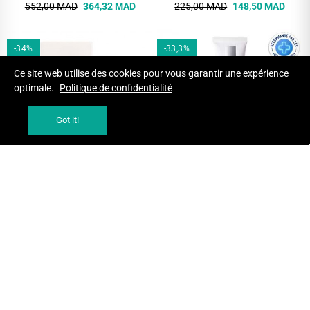
552,00 MAD
364,32 MAD
225,00 MAD
148,50 MAD
-34%
-33,3%
Ce site web utilise des cookies pour vous garantir une expérience
optimale.
Politique de confidentialité
Got it!
AJOUTER AU PANIER
AJOUTER AU PANIER
JANSSEN COSMETICS CREME
LA ROCHE POSAY PURE
YEUX ANTI CERNES 15ML
VITAMINE C YEUX 15 ML
SOINS CONTOURS YEUX
SOINS CONTOURS YEUX
502,50 MAD
331,65 MAD
297,00 MAD
198,10 MAD
-34%
-34%