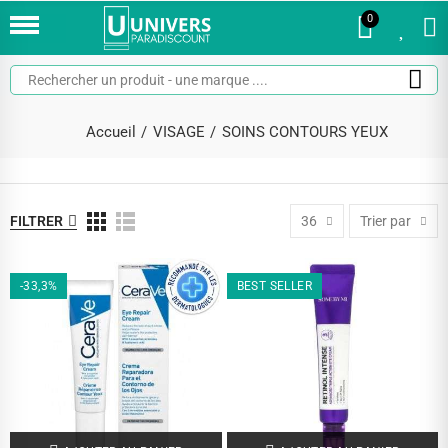
0
0
Accueil
VISAGE
SOINS CONTOURS YEUX
FILTRER
36
Trier par
-33,3%
BEST SELLER