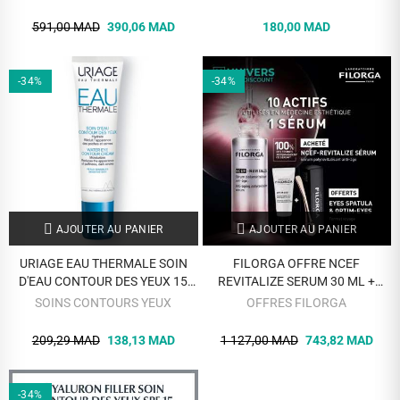
ANTI PELLICULE 60 ML OFFERT
591,00 MAD
390,06 MAD
180,00 MAD
-34%
-34%
AJOUTER AU PANIER
AJOUTER AU PANIER
URIAGE EAU THERMALE SOIN
FILORGA OFFRE NCEF
D'EAU CONTOUR DES YEUX 15
REVITALIZE SERUM 30 ML +
ML
OPTIM EYES FORMAT VOYAGE ET
SOINS CONTOURS YEUX
OFFRES FILORGA
EYES SPATULA OFFERTS
209,29 MAD
138,13 MAD
1 127,00 MAD
743,82 MAD
-34%