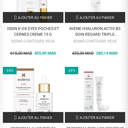
AJOUTER AU PANIER
AJOUTER AU PANIER
ISDIN K-OX EYES POCHES ET
AVENE HYALURON ACTIV B3
CERNES CREME 15 G
SOIN REGARD TRIPLE
CORRECTION 15 ML
SOINS CONTOURS YEUX
SOINS CONTOURS YEUX
615,00 MAD
405,90 MAD
420,00 MAD
280,14 MAD
-34%
-34%
AJOUTER AU PANIER
AJOUTER AU PANIER