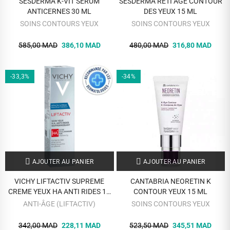
SESDERMA K-VIT SERUM
SESDERMA RETI AGE CONTOUR
ANTICERNES 30 ML
DES YEUX 15 ML
SOINS CONTOURS YEUX
SOINS CONTOURS YEUX
585,00 MAD
386,10 MAD
480,00 MAD
316,80 MAD
-33,3%
-34%
AJOUTER AU PANIER
AJOUTER AU PANIER
VICHY LIFTACTIV SUPREME
CANTABRIA NEORETIN K
CREME YEUX HA ANTI RIDES 15
CONTOUR YEUX 15 ML
ML
ANTI-ÂGE (LIFTACTIV)
SOINS CONTOURS YEUX
342,00 MAD
228,11 MAD
523,50 MAD
345,51 MAD