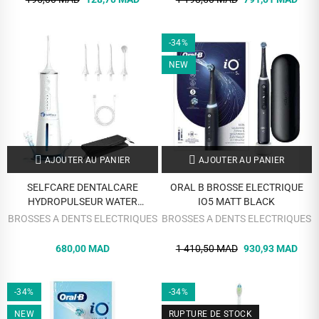
-34%
NEW
AJOUTER AU PANIER
AJOUTER AU PANIER
SELFCARE DENTALCARE
ORAL B BROSSE ELECTRIQUE
HYDROPULSEUR WATER
IO5 MATT BLACK
FLOSSER 300ML
BROSSES A DENTS ELECTRIQUES
BROSSES A DENTS ELECTRIQUES
680,00 MAD
1 410,50 MAD
930,93 MAD
-34%
-34%
NEW
RUPTURE DE STOCK