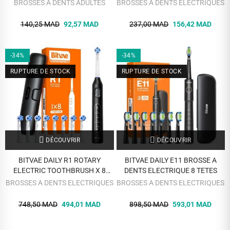
CLEAN EB 20-2
BROSSES A DENTS ADULTES
BROSSES A DENTS ELECTRIQUES
140,25 MAD
92,57 MAD
237,00 MAD
156,42 MAD
-34%
-34%
RUPTURE DE STOCK
RUPTURE DE STOCK
DÉCOUVRIR
DÉCOUVRIR
BITVAE DAILY R1 ROTARY
BITVAE DAILY E11 BROSSE A
ELECTRIC TOOTHBRUSH X 8
DENTS ELECTRIQUE 8 TETES
REPLACEABLE BRUSH HEADS
BROSSES A DENTS ELECTRIQUES
BROSSES A DENTS ELECTRIQUES
748,50 MAD
494,01 MAD
898,50 MAD
593,01 MAD