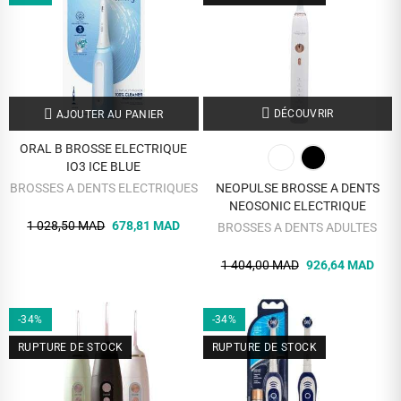
DÉCOUVRIR
AJOUTER AU PANIER
ORAL B BROSSE ELECTRIQUE
IO3 ICE BLUE
BROSSES A DENTS ELECTRIQUES
NEOPULSE BROSSE A DENTS
NEOSONIC ELECTRIQUE
1 028,50 MAD
678,81 MAD
BROSSES A DENTS ADULTES
1 404,00 MAD
926,64 MAD
-34%
-34%
RUPTURE DE STOCK
RUPTURE DE STOCK