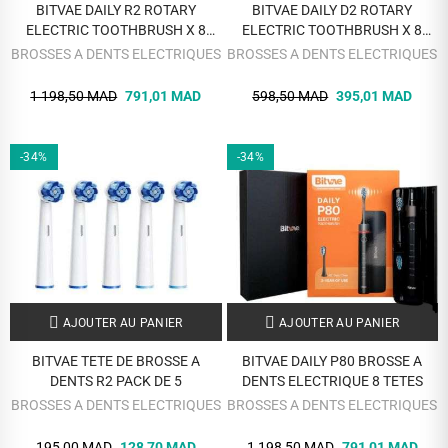
BITVAE DAILY R2 ROTARY
BITVAE DAILY D2 ROTARY
ELECTRIC TOOTHBRUSH X 8
ELECTRIC TOOTHBRUSH X 8
REPLACEABLE BRUSH HEADS
REPLACEABLE BRUSH HEADS
BROSSES A DENTS ELECTRIQUES
BROSSES A DENTS ELECTRIQUES
1 198,50 MAD
791,01 MAD
598,50 MAD
395,01 MAD
-34%
-34%
AJOUTER AU PANIER
AJOUTER AU PANIER
BITVAE TETE DE BROSSE A
BITVAE DAILY P80 BROSSE A
DENTS R2 PACK DE 5
DENTS ELECTRIQUE 8 TETES
BROSSES A DENTS ELECTRIQUES
BROSSES A DENTS ELECTRIQUES
195,00 MAD
128,70 MAD
1 198,50 MAD
791,01 MAD