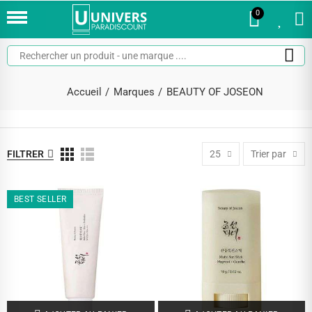
0
0
Accueil
Marques
BEAUTY OF JOSEON
FILTRER
25
Trier par
BEST SELLER