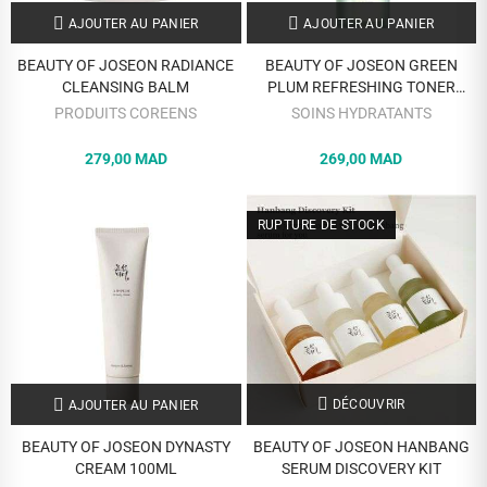
AJOUTER AU PANIER
AJOUTER AU PANIER
BEAUTY OF JOSEON RADIANCE
BEAUTY OF JOSEON GREEN
CLEANSING BALM
PLUM REFRESHING TONER
AHA+BHA 150ML
PRODUITS COREENS
SOINS HYDRATANTS
279,00 MAD
269,00 MAD
RUPTURE DE STOCK
DÉCOUVRIR
AJOUTER AU PANIER
BEAUTY OF JOSEON DYNASTY
BEAUTY OF JOSEON HANBANG
CREAM 100ML
SERUM DISCOVERY KIT