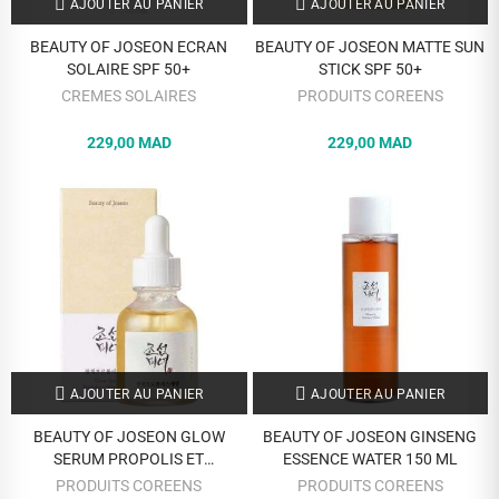
AJOUTER AU PANIER
AJOUTER AU PANIER
BEAUTY OF JOSEON ECRAN
BEAUTY OF JOSEON MATTE SUN
SOLAIRE SPF 50+
STICK SPF 50+
CREMES SOLAIRES
PRODUITS COREENS
229,00 MAD
229,00 MAD
AJOUTER AU PANIER
AJOUTER AU PANIER
BEAUTY OF JOSEON GLOW
BEAUTY OF JOSEON GINSENG
SERUM PROPOLIS ET
ESSENCE WATER 150 ML
NIACINAMIDE 30 ML
PRODUITS COREENS
PRODUITS COREENS