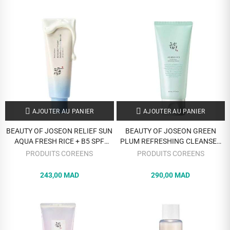
AJOUTER AU PANIER
AJOUTER AU PANIER
BEAUTY OF JOSEON RELIEF SUN
BEAUTY OF JOSEON GREEN
AQUA FRESH RICE + B5 SPF
PLUM REFRESHING CLEANSER
50+PA++++ 50ML
100ML
PRODUITS COREENS
PRODUITS COREENS
243,00 MAD
290,00 MAD