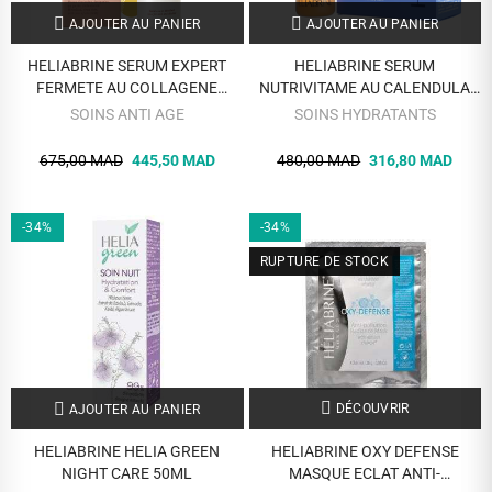
AJOUTER AU PANIER
AJOUTER AU PANIER
HELIABRINE SERUM EXPERT
HELIABRINE SERUM
FERMETE AU COLLAGENE
NUTRIVITAME AU CALENDULA
MARIN ANTI AGE 30ML
PEAU SENSIBLE ET REACTIVE
SOINS ANTI AGE
SOINS HYDRATANTS
15ML
675,00 MAD
445,50 MAD
480,00 MAD
316,80 MAD
-34%
-34%
RUPTURE DE STOCK
DÉCOUVRIR
AJOUTER AU PANIER
HELIABRINE HELIA GREEN
HELIABRINE OXY DEFENSE
NIGHT CARE 50ML
MASQUE ECLAT ANTI-