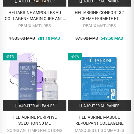
AJOUTER AU PANIER
AJOUTER AU PANIER
HELIABRINE AMPOULES AU
HELIABRINE CONFORT 32
COLLAGENE MARIN CURE ANTI
CREME FERMETE ET
AGE 28 JOURS
HYDRATATION 50 ML
PEAUX MATURES
PEAUX MATURES
1 335,00 MAD
881,10 MAD
975,00 MAD
643,50 MAD
-34%
-34%
AJOUTER AU PANIER
AJOUTER AU PANIER
HELIABRINE PURIPHYL
HELIABRINE MASQUE
SOLUTION 30 ML
REPULPANT COLLAGENE
SOINS ANTI IMPERFECTIONS
MASQUES ET GOMMAGES