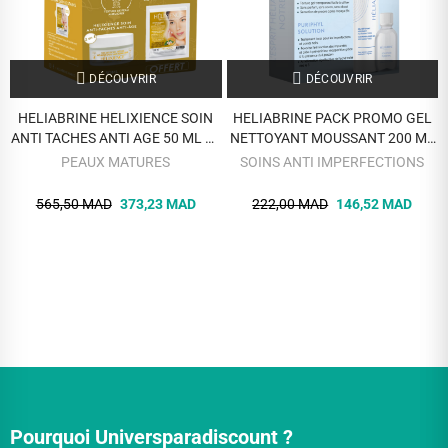
DÉCOUVRIR
DÉCOUVRIR
HELIABRINE HELIXIENCE SOIN
HELIABRINE PACK PROMO GEL
ANTI TACHES ANTI AGE 50 ML ET
NETTOYANT MOUSSANT 200 ML
MASQUE AU MURIER
ET PURIPHYL SOLUTION 30 ML
PEAUX MATURES
SOINS ANTI IMPERFECTIONS
HELIXIENCE
OFFERTE
565,50 MAD
373,23 MAD
222,00 MAD
146,52 MAD
Pourquoi Universparadiscount ?