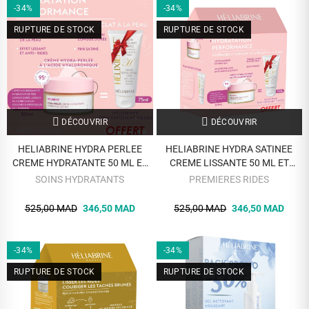
-34%
-34%
RUPTURE DE STOCK
RUPTURE DE STOCK
DÉCOUVRIR
DÉCOUVRIR
HELIABRINE HYDRA PERLEE
HELIABRINE HYDRA SATINEE
CREME HYDRATANTE 50 ML ET
CREME LISSANTE 50 ML ET
HELIXIENCE SOIN EXFOLIANT
HELIXIENCE SOIN EXFOLIANT
SOINS HYDRATANTS
PREMIERES RIDES
VISAGE 75 ML OFFERT
VISAGE 75 ML OFFERT
525,00 MAD
346,50 MAD
525,00 MAD
346,50 MAD
-34%
-34%
RUPTURE DE STOCK
RUPTURE DE STOCK