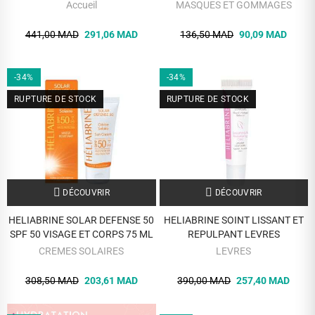
POLLUTIONCHARBON VEGETAL
Accueil
MASQUES ET GOMMAGES
25g
441,00 MAD
291,06 MAD
136,50 MAD
90,09 MAD
-34%
-34%
RUPTURE DE STOCK
RUPTURE DE STOCK
DÉCOUVRIR
DÉCOUVRIR
HELIABRINE SOLAR DEFENSE 50
HELIABRINE SOINT LISSANT ET
SPF 50 VISAGE ET CORPS 75 ML
REPULPANT LEVRES
CREMES SOLAIRES
LEVRES
308,50 MAD
203,61 MAD
390,00 MAD
257,40 MAD