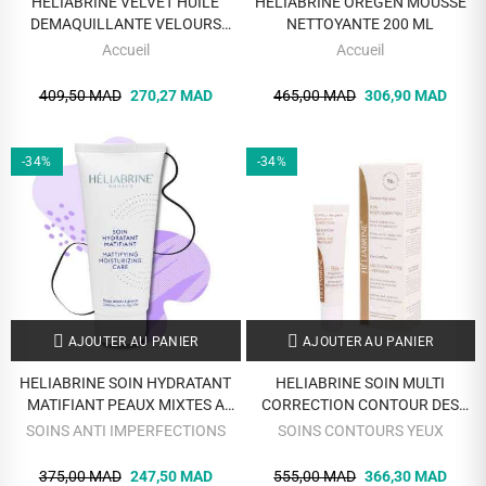
HELIABRINE VELVET HUILE
HELIABRINE OREGEN MOUSSE
DEMAQUILLANTE VELOURS
NETTOYANTE 200 ML
TOUS TYPES DE PEAUX 150 ML
Accueil
Accueil
409,50 MAD
270,27 MAD
465,00 MAD
306,90 MAD
-34%
-34%
AJOUTER AU PANIER
AJOUTER AU PANIER
HELIABRINE SOIN HYDRATANT
HELIABRINE SOIN MULTI
MATIFIANT PEAUX MIXTES A
CORRECTION CONTOUR DES
GRASSES
YEUX
SOINS ANTI IMPERFECTIONS
SOINS CONTOURS YEUX
375,00 MAD
247,50 MAD
555,00 MAD
366,30 MAD