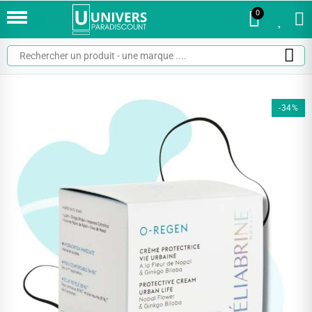
0
0
-34%