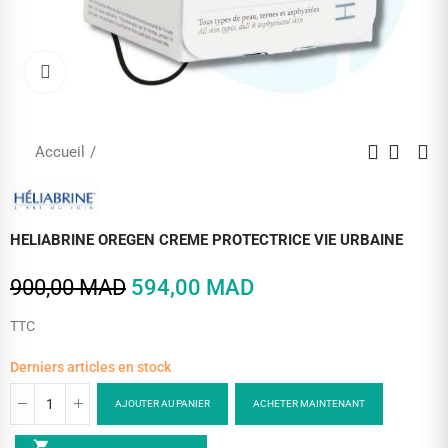
Cliquez pour agrandir
Accueil
HELIABRINE OREGEN CREME PROTECTRICE VIE URBAINE
900,00 MAD
594,00 MAD
TTC
Derniers articles en stock
AJOUTER AU PANIER
ACHETER MAINTENANT
shopping_cart