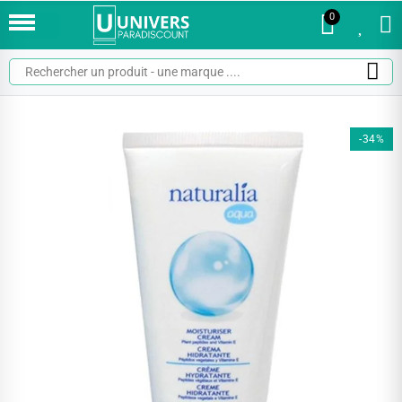
0
0
-34%