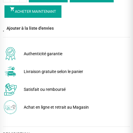
shopping_cart
ACHETER MAINTENANT
Ajouter à la liste d'envies
Authenticité garantie
Livraison gratuite selon le panier
Satisfait ou remboursé
Achat en ligne et retrait au Magasin