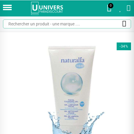
0
0
-34%