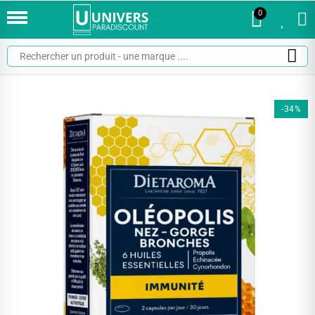
0
0
-34%