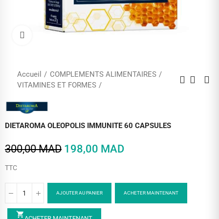
Cliquez pour agrandir
Accueil
COMPLEMENTS ALIMENTAIRES
VITAMINES ET FORMES
DIETAROMA OLEOPOLIS IMMUNITE 60 CAPSULES
300,00 MAD
198,00 MAD
TTC
AJOUTER AU PANIER
ACHETER MAINTENANT
shopping_cart
ACHETER MAINTENANT