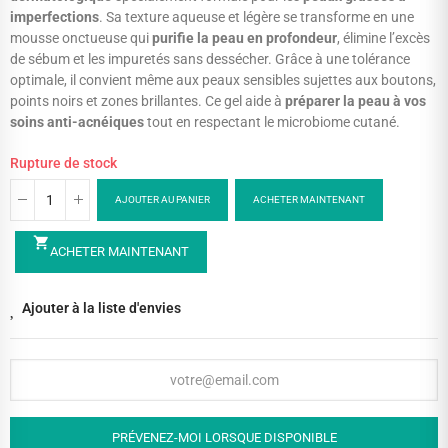
imperfections
. Sa texture aqueuse et légère se transforme en une
mousse onctueuse qui
purifie la peau en profondeur
, élimine l’excès
de sébum et les impuretés sans dessécher. Grâce à une tolérance
optimale, il convient même aux peaux sensibles sujettes aux boutons,
points noirs et zones brillantes. Ce gel aide à
préparer la peau à vos
soins anti-acnéiques
tout en respectant le microbiome cutané.
Rupture de stock
AJOUTER AU PANIER
ACHETER MAINTENANT
shopping_cart
ACHETER MAINTENANT
Ajouter à la liste d'envies
PRÉVENEZ-MOI LORSQUE DISPONIBLE