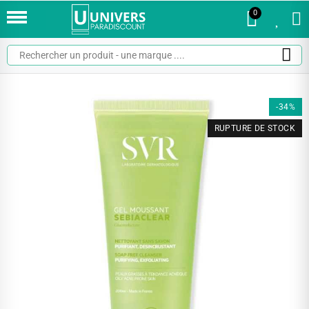
0
0
-34%
RUPTURE DE STOCK