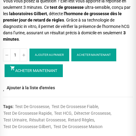
Vous vous posez la question ? ElleTest vous apporte la réponse en
seulement 3 minutes. Ce
test de grossesse
ultra-sensible, conçu par
les
laboratoires Gilbert
, détecte
l'hormone de grossesse dès le
premier jour de retard de règles
. Grâce à sa technologie de
diagnostic in vitro, il permet de vérifier la présence de l'hormone hCG
dans l’urine, assurant un résultat précis à domicile en seulement
3
minutes
.
AJOUTER AU PANIER
ACHETER MAINTENANT
shopping_cart
ACHETER MAINTENANT
Ajouter à la liste d'envies
Tags:
Test De Grossesse
Test De Grossesse Fiable
Test De Grossesse Rapide
Test HCG
Détecter Grossesse
Test Urinaire
Résultat Grossesse
Retard Règles
Test De Grossesse Gilbert
Test De Grossesse Maison