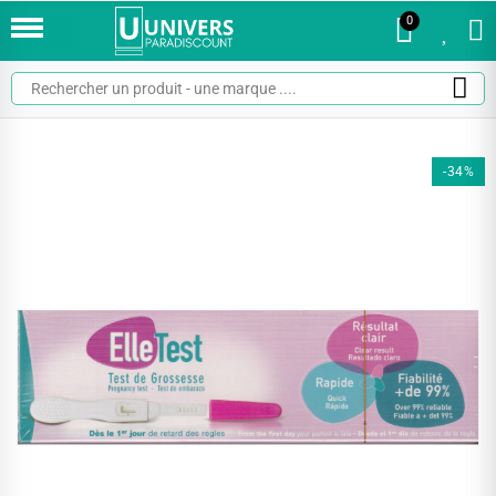
0
0
-34%