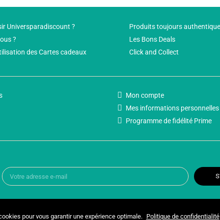
ir Universparadiscount ?
Produits toujours authentiqu
ous ?
Les Bons Deals
tilisation des Cartes cadeaux
Click and Collect
s
Mon compte
Mes informations personnelles
Programme de fidélité Prime
S
 cookies pour vous garantir une expérience optimale.
Politique de confidentialité