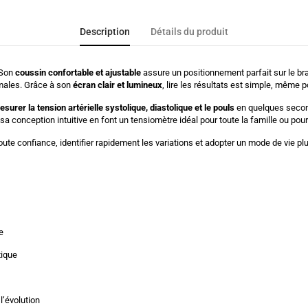
Description
Détails du produit
 Son
coussin confortable et ajustable
assure un positionnement parfait sur le bra
males. Grâce à son
écran clair et lumineux
, lire les résultats est simple, même 
surer la tension artérielle systolique, diastolique et le pouls
en quelques second
sa conception intuitive en font un tensiomètre idéal pour toute la famille ou pour
oute confiance, identifier rapidement les variations et adopter un mode de vie plus
e
tique
’évolution