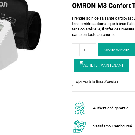
OMRON M3 Confort T
Prendre soin de sa santé cardiovascu
tensiomètre automatique à bras fiable
tension artérielle, il offre des mesu
santé en toute autonomie.
AJOUTER AU PANIER
shopping_cart
ACHETER MAINTENANT
Ajouter à la liste d'envies
Authenticité garantie
Satisfait ou remboursé