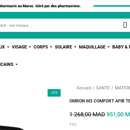
apharmacie au Maroc. Géré par des pharmaciens.
UX
VISAGE
CORPS
SOLAIRE
MAQUILLAGE
BABY &
ICAINS
Accueil
SANTE
MATER
-25%
OMRON M3 COMFORT AFIB T
1 268,00 MAD
951,00 
TTC