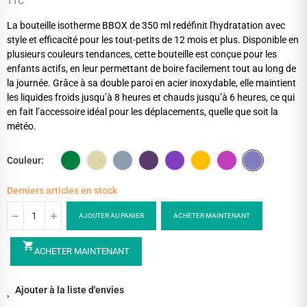
TTC
La bouteille isotherme BBOX de 350 ml redéfinit l'hydratation avec
style et efficacité pour les tout-petits de 12 mois et plus. Disponible en
plusieurs couleurs tendances, cette bouteille est conçue pour les
enfants actifs, en leur permettant de boire facilement tout au long de
la journée. Grâce à sa double paroi en acier inoxydable, elle maintient
les liquides froids jusqu’à 8 heures et chauds jusqu’à 6 heures, ce qui
en fait l’accessoire idéal pour les déplacements, quelle que soit la
météo.
Couleur
Derniers articles en stock
AJOUTER AU PANIER
ACHETER MAINTENANT
shopping_cart
ACHETER MAINTENANT
Ajouter à la liste d'envies