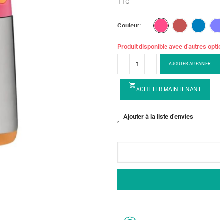
TTC
Couleur
Produit disponible avec d'autres opt
AJOUTER AU PANIER
shopping_cart
ACHETER MAINTENANT
Ajouter à la liste d'envies