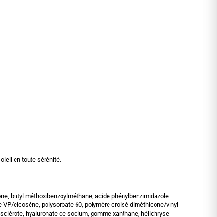
oleil en toute sérénité.
hicone, butyl méthoxibenzoylméthane, acide phénylbenzimidazole
re VP/eicosène, polysorbate 60, polymère croisé diméthicone/vinyl
e sclérote, hyaluronate de sodium, gomme xanthane, hélichryse