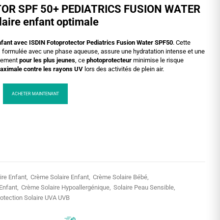
OR SPF 50+ PEDIATRICS FUSION WATER
laire enfant optimale
enfant avec ISDIN Fotoprotector Pediatrics Fusion Water SPF50
. Cette
e, formulée avec une phase aqueuse, assure une hydratation intense et une
alement
pour les plus jeunes
, ce
photoprotecteur
minimise le risque
maximale contre les rayons UV
lors des activités de plein air.
ACHETER MAINTENANT
ire Enfant
Crème Solaire Enfant
Crème Solaire Bébé
 Enfant
Crème Solaire Hypoallergénique
Solaire Peau Sensible
otection Solaire UVA UVB