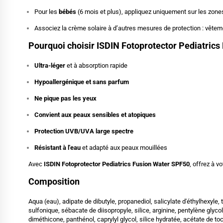
Pour les
bébés
(6 mois et plus), appliquez uniquement sur les zon
Associez la crème solaire à d’autres mesures de protection : vêteme
Pourquoi choisir ISDIN Fotoprotector Pediatric
Ultra-léger
et à absorption rapide
Hypoallergénique et sans parfum
Ne pique pas les yeux
Convient aux peaux sensibles et atopiques
Protection UVB/UVA large spectre
Résistant à l'eau
et adapté aux peaux mouillées
Avec
ISDIN Fotoprotector Pediatrics Fusion Water SPF50
, offrez à v
Composition
Aqua (eau), adipate de dibutyle, propanediol, salicylate d'éthylhexyl
sulfonique, sébacate de diisopropyle, silice, arginine, pentylène gl
diméthicone, panthénol, caprylyl glycol, silice hydratée, acétate de