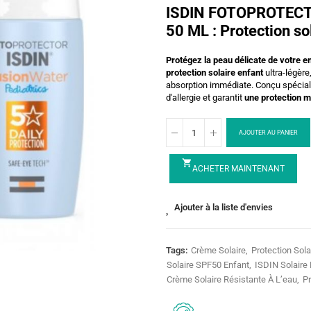
ISDIN FOTOPROTECT
50 ML : Protection so
Protégez la peau délicate de votre 
protection solaire enfant
ultra-légèr
absorption immédiate. Conçu spéci
d'allergie et garantit
une protection 
AJOUTER AU PANIER
shopping_cart
ACHETER MAINTENANT
Ajouter à la liste d'envies
Tags:
Crème Solaire
Protection Sola
Solaire SPF50 Enfant
ISDIN Solaire
Crème Solaire Résistante À L’eau
Pr