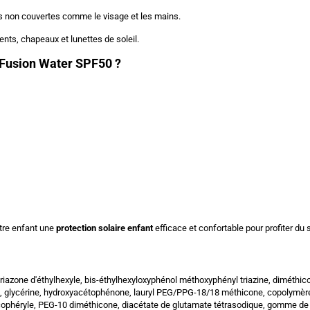
es non couvertes comme le visage et les mains.
nts, chapeaux et lunettes de soleil.
s Fusion Water SPF50 ?
otre enfant une
protection solaire enfant
efficace et confortable pour profiter du s
e, triazone d'éthylhexyle, bis-éthylhexyloxyphénol méthoxyphényl triazine, dimét
ycol, glycérine, hydroxyacétophénone, lauryl PEG/PPG-18/18 méthicone, copolymè
 tocophéryle, PEG-10 diméthicone, diacétate de glutamate tétrasodique, gomme d