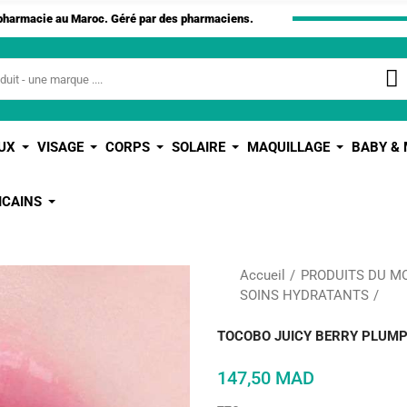
apharmacie au Maroc. Géré par des pharmaciens.
UX
VISAGE
CORPS
SOLAIRE
MAQUILLAGE
BABY &
ICAINS
Accueil
PRODUITS DU M
SOINS HYDRATANTS
TOCOBO JUICY BERRY PLUMPI
147,50 MAD