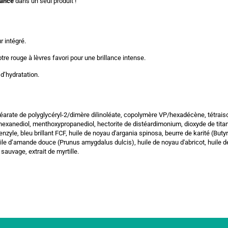
llance
dans un seul produit !
r intégré.
tre rouge à lèvres favori pour une brillance intense.
 d’hydratation.
arate de polyglycéryl-2/dimère dilinoléate, copolymère VP/hexadécène, tétraisost
,2-hexanediol, menthoxypropanediol, hectorite de distéardimonium, dioxyde de tita
benzyle, bleu brillant FCF, huile de noyau d'argania spinosa, beurre de karité (Bu
ile d’amande douce (Prunus amygdalus dulcis), huile de noyau d'abricot, huile de j
 sauvage, extrait de myrtille.