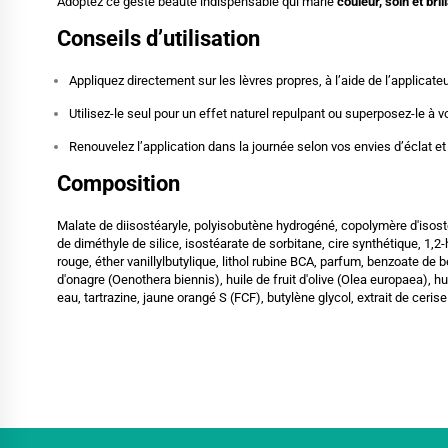
Adoptez ce geste beauté indispensable qui marie
couleur, soin et bri
Conseils d’utilisation
Appliquez directement sur les lèvres propres, à l’aide de l’applicateu
Utilisez-le seul pour un effet naturel repulpant ou superposez-le à vo
Renouvelez l’application dans la journée selon vos envies d’éclat et
Composition
Malate de diisostéaryle, polyisobutène hydrogéné, copolymère d'isosté
de diméthyle de silice, isostéarate de sorbitane, cire synthétique, 1
rouge, éther vanillylbutylique, lithol rubine BCA, parfum, benzoate de 
d'onagre (Oenothera biennis), huile de fruit d'olive (Olea europaea), hu
eau, tartrazine, jaune orangé S (FCF), butylène glycol, extrait de cerise