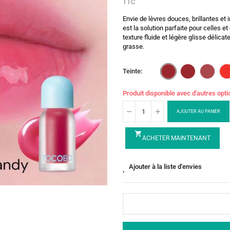
TTC
Envie de lèvres douces, brillantes et
est la solution parfaite pour celles et
texture fluide et légère glisse délic
grasse.
Teinte
Produit disponible avec d'autres opt
AJOUTER AU PANIER
shopping_cart
ACHETER MAINTENANT
Ajouter à la liste d'envies