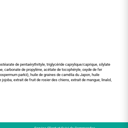
éarate de pentaérythrityle, triglycéride caprylique/caprique, silylate
ne, carbonate de propylène, acétate de tocophéryle, oxyde de fer
tyrospermum parkii), huile de graines de camélia du Japon, huile
ojoba, extrait de fruit de rosier des chiens, extrait de mangue, linalol,