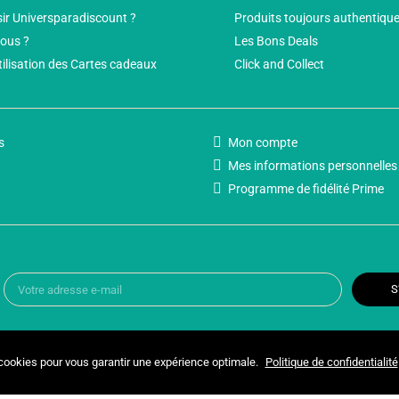
ir Universparadiscount ?
Produits toujours authentiqu
ous ?
Les Bons Deals
tilisation des Cartes cadeaux
Click and Collect
s
Mon compte
Mes informations personnelles
Programme de fidélité Prime
S
 cookies pour vous garantir une expérience optimale.
Politique de confidentialité
Copyright © 2025 UNIVERSPARADISCOUNT