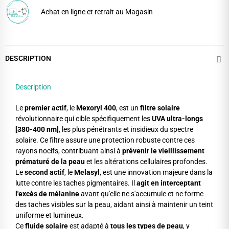
Achat en ligne et retrait au Magasin
DESCRIPTION
Description
Le
premier actif
, le
Mexoryl
400
, est un
filtre solaire
révolutionnaire qui cible spécifiquement les
UVA ultra-longs
[380-400 nm]
, les plus pénétrants et insidieux du spectre
solaire. Ce filtre assure une protection robuste contre ces
rayons nocifs, contribuant ainsi à
prévenir le vieillissement
prématuré de la peau
et les altérations cellulaires profondes.
Le
second actif
, le
Melasyl
, est une innovation majeure dans la
lutte contre les taches pigmentaires. Il
agit en interceptant
l'excès de mélanine
avant qu'elle ne s'accumule et ne forme
des taches visibles sur la peau, aidant ainsi à maintenir un teint
uniforme et lumineux.
Ce
fluide solaire
est adapté à
tous les types de peau
, y