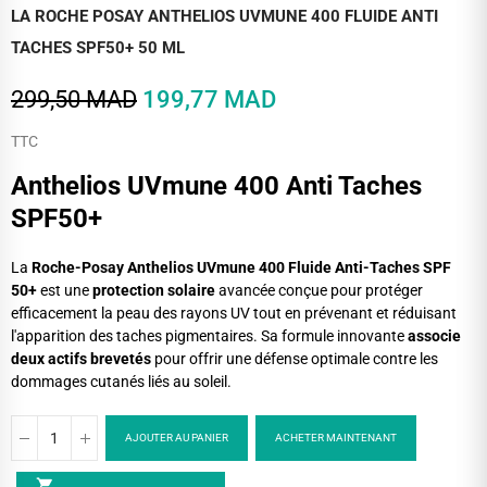
LA ROCHE POSAY ANTHELIOS UVMUNE 400 FLUIDE ANTI
TACHES SPF50+ 50 ML
299,50 MAD
199,77 MAD
TTC
​Anthelios UVmune 400 Anti Taches
SPF50+
La
Roche-Posay Anthelios UVmune 400 Fluide Anti-Taches SPF
50+
est une
protection solaire
avancée conçue pour protéger
efficacement la peau des rayons UV tout en prévenant et réduisant
l'apparition des taches pigmentaires.
Sa formule innovante
associe
deux actifs brevetés
pour offrir une défense optimale contre les
dommages cutanés liés au soleil.
AJOUTER AU PANIER
ACHETER MAINTENANT
shopping_cart