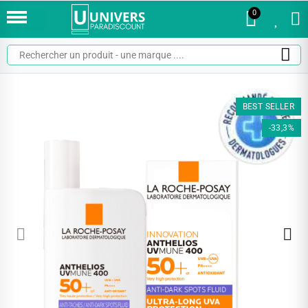
0
0
BEST SELLER
-33,3%