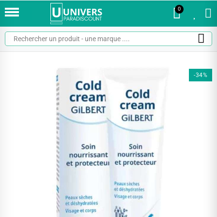
0
0
-34%