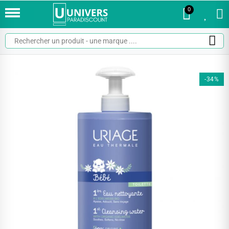
0
0
-34%