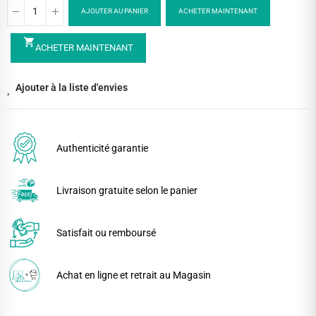
AJOUTER AU PANIER
ACHETER MAINTENANT
shopping_cart
ACHETER MAINTENANT
Ajouter à la liste d'envies
Authenticité garantie
Livraison gratuite selon le panier
Satisfait ou remboursé
Achat en ligne et retrait au Magasin