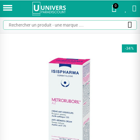
0
0
-34%