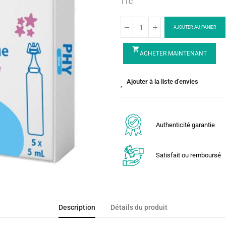
TTC
AJOUTER AU PANIER
shopping_cart
ACHETER MAINTENANT
Ajouter à la liste d'envies
Authenticité garantie
Satisfait ou remboursé
Description
Détails du produit