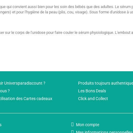
que qui convient aussi bien pour les soin des bébés que des adultes. Le sérum
rangers) et pour l'hygiène de la peau (plis, cou, visage). Sous forme d'unidose à u
sser sur le corps de l'unidose pour faire couler le sérum physiologique. L'embout 
ir Universparadiscount ?
Produits toujours authentiqu
ous ?
Les Bons Deals
tilisation des Cartes cadeaux
Click and Collect
s
Mon compte
Mes informations personnelles