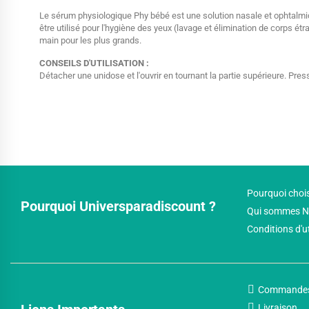
Le sérum physiologique Phy bébé est une solution nasale et ophtalmi
être utilisé pour l'hygiène des yeux (lavage et élimination de corps ét
main pour les plus grands.
CONSEILS D'UTILISATION :
Détacher une unidose et l'ouvrir en tournant la partie supérieure. Pre
Pourquoi chois
Pourquoi Universparadiscount ?
Qui sommes N
Conditions d'u
Commande
Livraison