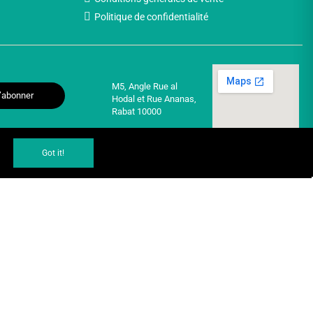
Politique de confidentialité
M5, Angle Rue al
’abonner
Hodal et Rue Ananas,
Rabat 10000
Got it!