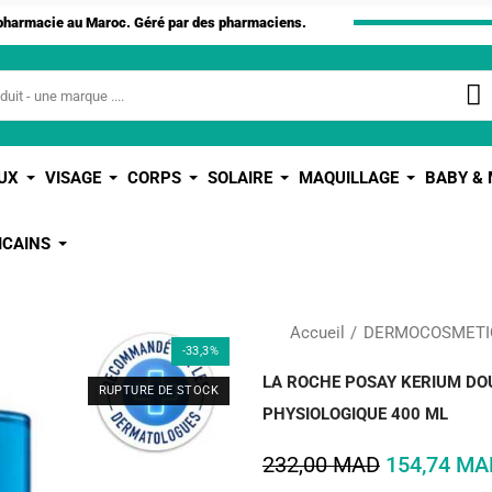
apharmacie au Maroc. Géré par des pharmaciens.
UX
VISAGE
CORPS
SOLAIRE
MAQUILLAGE
BABY &
ICAINS
Accueil
DERMOCOSMETI
-33,3%
LA ROCHE POSAY KERIUM D
RUPTURE DE STOCK
PHYSIOLOGIQUE 400 ML
232,00 MAD
154,74 MA