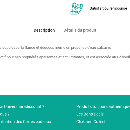
Satisfait ou remboursé
Description
Détails du produit
uve souplesse, brillance et douceur, même en présence d'eau calcaire.
if pour ses propriétés apaisantes et anti-irritantes, et est associée au Polysorb
ir Universparadiscount ?
Produits toujours authentiqu
ous ?
Les Bons Deals
tilisation des Cartes cadeaux
Click and Collect