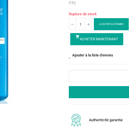
TTC
Rupture de stock
AJOUTER AU PANIER
shopping_cart
ACHETER MAINTENANT
Ajouter à la liste d'envies
Authenticité garantie