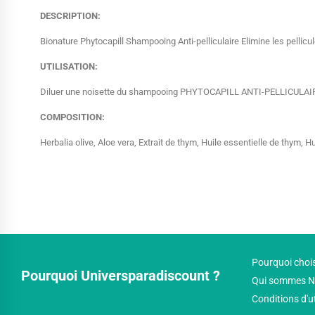
DESCRIPTION:
Bionature Phytocapill Shampooing Anti-pelliculaire Elimine les pellicul
UTILISATION:
Diluer une noisette du shampooing PHYTOCAPILL ANTI-PELLICULAIRE ave
COMPOSITION:
Herbalia olive, Aloe vera, Extrait de thym, Huile essentielle de thym, H
Pourquoi chois
Pourquoi Universparadiscount ?
Qui sommes N
Conditions d'u