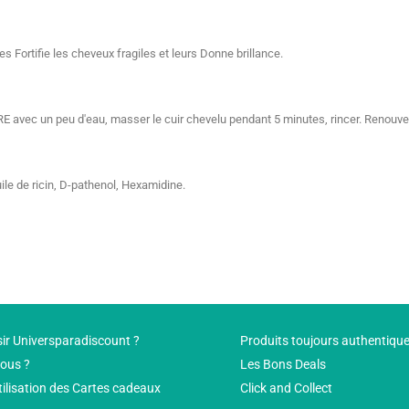
es Fortifie les cheveux fragiles et leurs Donne brillance.
c un peu d'eau, masser le cuir chevelu pendant 5 minutes, rincer. Renouveler l
uile de ricin, D-pathenol, Hexamidine.
ir Universparadiscount ?
Produits toujours authentiqu
ous ?
Les Bons Deals
tilisation des Cartes cadeaux
Click and Collect