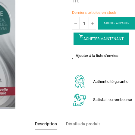
TTC
Derniers articles en stock
AJOUTER AU PANIER
shopping_cart
ACHETER MAINTENANT
Ajouter à la liste d'envies
Authenticité garantie
Satisfait ou remboursé
Description
Détails du produit