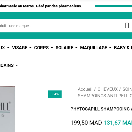
apharmacie au Maroc. Géré par des pharmaciens.
UX
VISAGE
CORPS
SOLAIRE
MAQUILLAGE
BABY &
ICAINS
Accueil
CHEVEUX
SOI
-34%
SHAMPOINGS ANTI-PELLI
PHYTOCAPILL SHAMPOOING A
199,50 MAD
131,67 MA