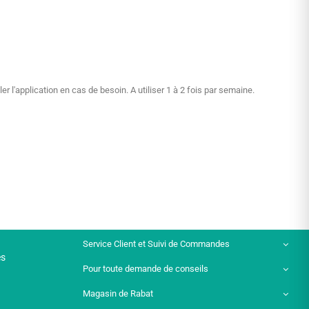
'application en cas de besoin. A utiliser 1 à 2 fois par semaine.
Service Client et Suivi de Commandes
es
Pour toute demande de conseils
Magasin de Rabat