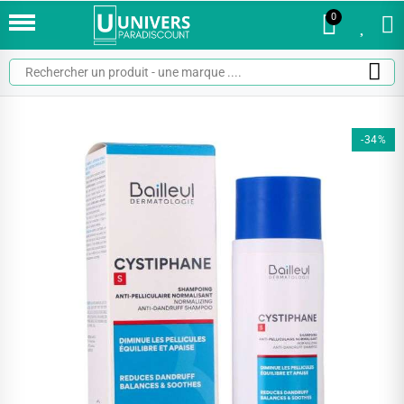
0
0
-34%