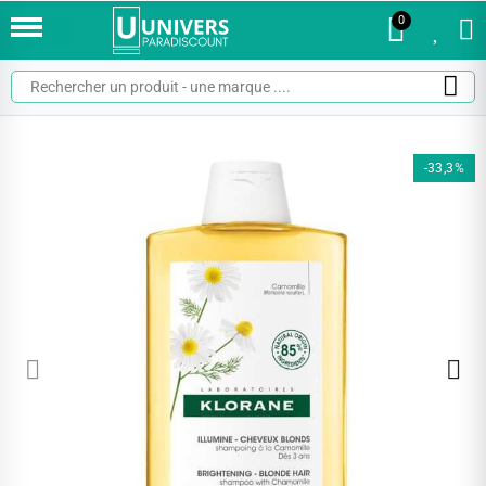
0
0
-33,3%