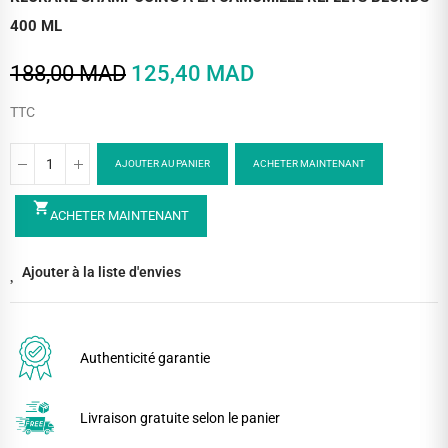
400 ML
188,00 MAD
125,40 MAD
TTC
AJOUTER AU PANIER
ACHETER MAINTENANT
shopping_cart
ACHETER MAINTENANT
Ajouter à la liste d'envies
Authenticité garantie
Livraison gratuite selon le panier