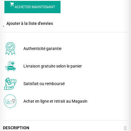
shopping_cart
ACHETER MAINTENANT
Ajouter à la liste d'envies
Authenticité garantie
Livraison gratuite selon le panier
Satisfait ou remboursé
Achat en ligne et retrait au Magasin
DESCRIPTION