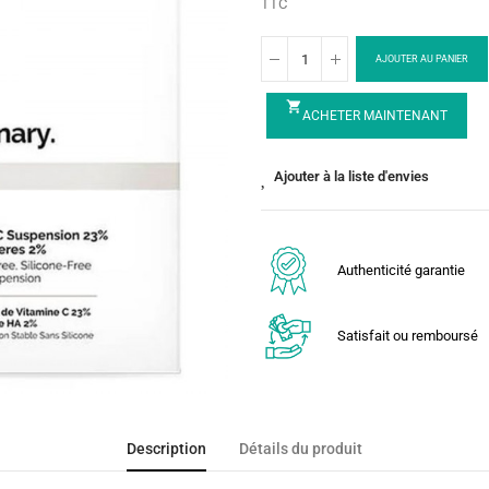
TTC
AJOUTER AU PANIER
shopping_cart
ACHETER MAINTENANT
Ajouter à la liste d'envies
Authenticité garantie
Satisfait ou remboursé
Description
Détails du produit