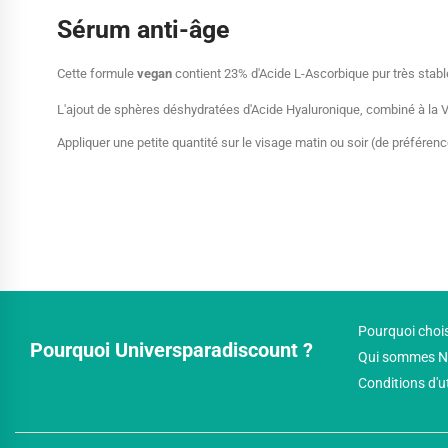
Sérum anti-âge
Cette formule
vegan
contient 23% d'Acide L-Ascorbique pur très stable
L'ajout de sphères déshydratées d'Acide Hyaluronique, combiné à la Vi
Appliquer une petite quantité sur le visage matin ou soir (de préférence
Pourquoi chois
Pourquoi Universparadiscount ?
Qui sommes N
Conditions d'u