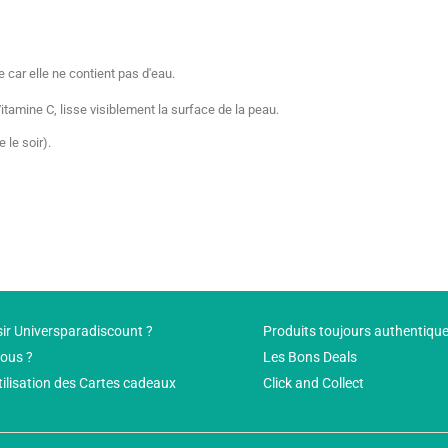
 car elle ne contient pas d'eau.
tamine C, lisse visiblement la surface de la peau.
 le soir).
ir Universparadiscount ?
Produits toujours authentiqu
ous ?
Les Bons Deals
tilisation des Cartes cadeaux
Click and Collect