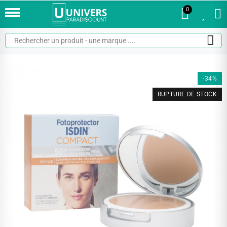
0
0
-34%
RUPTURE DE STOCK