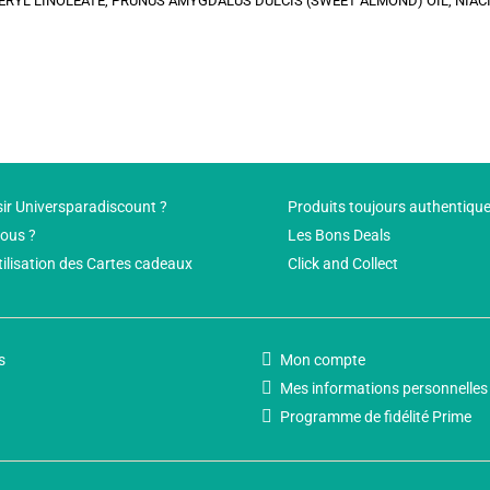
CERYL LINOLEATE, PRUNUS AMYGDALUS DULCIS (SWEET ALMOND) OIL, NIAC
ir Universparadiscount ?
Produits toujours authentiqu
ous ?
Les Bons Deals
tilisation des Cartes cadeaux
Click and Collect
s
Mon compte
Mes informations personnelles
Programme de fidélité Prime