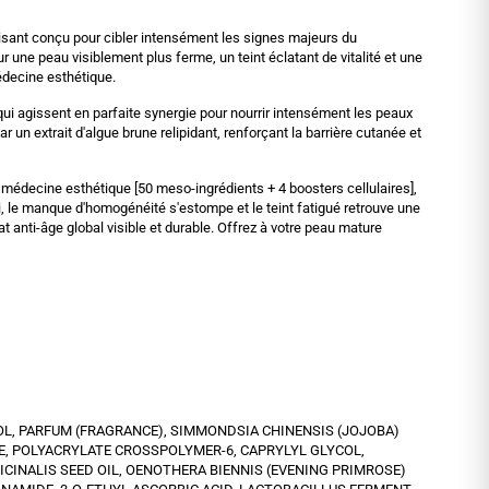
isant conçu pour cibler intensément les signes majeurs du
r une peau visiblement plus ferme, un teint éclatant de vitalité et une
édecine esthétique.
ui agissent en parfaite synergie pour nourrir intensément les peaux
ar un extrait d'algue brune relipidant, renforçant la barrière cutanée et
 médecine esthétique [50 meso-ingrédients + 4 boosters cellulaires],
ni, le manque d'homogénéité s'estompe et le teint fatigué retrouve une
t anti-âge global visible et durable. Offrez à votre peau mature
OL, PARFUM (FRAGRANCE), SIMMONDSIA CHINENSIS (JOJOBA)
 POLYACRYLATE CROSSPOLYMER-6, CAPRYLYL GLYCOL,
ICINALIS SEED OIL, OENOTHERA BIENNIS (EVENING PRIMROSE)