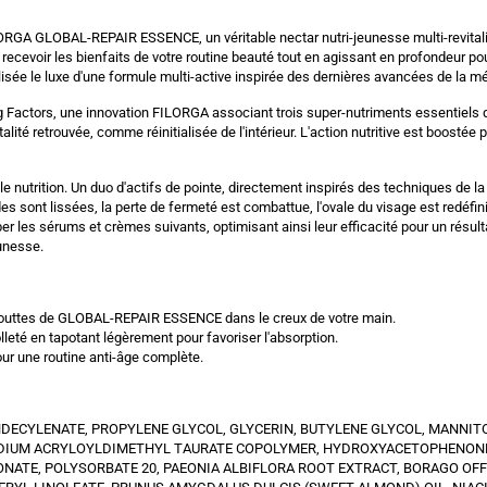
ILORGA GLOBAL-REPAIR ESSENCE, un véritable nectar nutri-jeunesse multi-revital
recevoir les bienfaits de votre routine beauté tout en agissant en profondeur pou
isée le luxe d'une formule multi-active inspirée des dernières avancées de la m
 Factors, une innovation FILORGA associant trois super-nutriments essentiels q
lité retrouvée, comme réinitialisée de l'intérieur. L'action nutritive est boostée p
nutrition. Un duo d'actifs de pointe, directement inspirés des techniques de la
es sont lissées, la perte de fermeté est combattue, l'ovale du visage est redéfi
r les sérums et crèmes suivants, optimisant ainsi leur efficacité pour un résulta
eunesse.
s gouttes de GLOBAL-REPAIR ESSENCE dans le creux de votre main.
leté en tapotant légèrement pour favoriser l'absorption.
ur une routine anti-âge complète.
UNDECYLENATE, PROPYLENE GLYCOL, GLYCERIN, BUTYLENE GLYCOL, MANNIT
ODIUM ACRYLOYLDIMETHYL TAURATE COPOLYMER, HYDROXYACETOPHENONE,
ONATE, POLYSORBATE 20, PAEONIA ALBIFLORA ROOT EXTRACT, BORAGO OFF