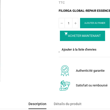
TTC
FILORGA GLOBAL-REPAIR ESSENCE : 
AJOUTER AU PANIER
shopping_cart
ACHETER MAINTENANT
Ajouter à la liste d'envies
Authenticité garantie
Satisfait ou remboursé
Description
Détails du produit