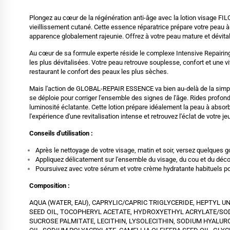
Plongez au cœur de la régénération anti-âge avec la lotion visage F
vieillissement cutané. Cette essence réparatrice prépare votre peau à 
apparence globalement rajeunie. Offrez à votre peau mature et dévital
Au cœur de sa formule experte réside le complexe Intensive Repairing
les plus dévitalisées. Votre peau retrouve souplesse, confort et une vita
restaurant le confort des peaux les plus sèches.
Mais l'action de GLOBAL-REPAIR ESSENCE va bien au-delà de la simple 
se déploie pour corriger l'ensemble des signes de l'âge. Rides profond
luminosité éclatante. Cette lotion prépare idéalement la peau à absorbe
l'expérience d'une revitalisation intense et retrouvez l'éclat de votre j
Conseils d'utilisation :
Après le nettoyage de votre visage, matin et soir, versez quelque
Appliquez délicatement sur l'ensemble du visage, du cou et du décol
Poursuivez avec votre sérum et votre crème hydratante habituels po
Composition :
AQUA (WATER, EAU), CAPRYLIC/CAPRIC TRIGLYCERIDE, HEPTYL 
SEED OIL, TOCOPHERYL ACETATE, HYDROXYETHYL ACRYLATE/S
SUCROSE PALMITATE, LECITHIN, LYSOLECITHIN, SODIUM HYALUR