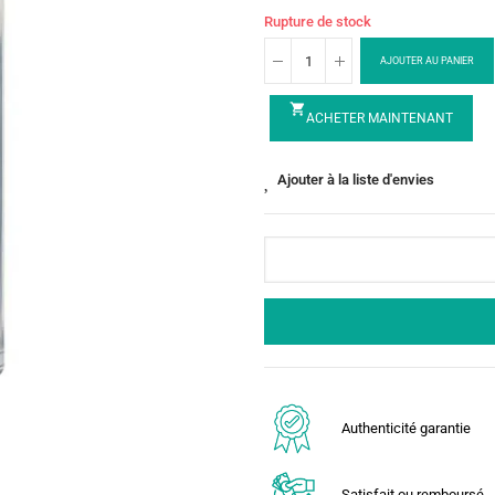
Rupture de stock
AJOUTER AU PANIER
shopping_cart
ACHETER MAINTENANT
Ajouter à la liste d'envies
Authenticité garantie
Satisfait ou remboursé