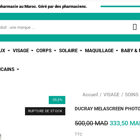
apharmacie au Maroc. Géré par des pharmaciens.
UX
VISAGE
CORPS
SOLAIRE
MAQUILLAGE
BABY &
ICAINS
Accueil
VISAGE
SOINS
-33,3%
DUCRAY MELASCREEN PHOTO 
RUPTURE DE STOCK
500,00 MAD
333,50 MA
TTC