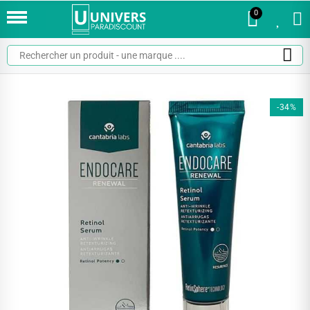
0
0
-34%