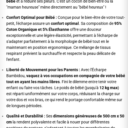
bébé
et à réduire ses pleurs. C'est un cocon de bien-être où la
"maman heureuse" mène directement au "bébé heureux" !
Confort Optimal pour Bébé :
Conçue pour le bien-être de votre tout-
petit, l'écharpe assure un
confort optimal
. Sa composition de
95%
Coton Organique et 5% Élasthanne
offre une douceur
exceptionnelle et une légère élasticité, permettant à l'écharpe de
s'adapter parfaitement à la morphologie de bébé tout en le
maintenant en position ergonomique. Ce mélange de tissus
respirant prévient la surchauffe et respecte la peau délicate de
l'enfant.
Liberté de Mouvement pour les Parents :
Avec l'Écharpe
Bambidou,
vaquez à vos occupations en compagnie de votre bébé
tout en ayant les mains libres
. Fini le dilemme entre tenir votre
enfant ou faire vos tâches. Le poids de bébé (jusqu'à
12 kg max
)
est réparti uniformément sur votre corps, réduisant la charge sur
votre dos et vos bras, ce qui rend le portage confortable même sur
de longues périodes.
Qualité et Durabilité :
Ses
dimensions généreuses de 500 cm x 50
cm
la rendent polyvalente et facile à nouer pour différentes