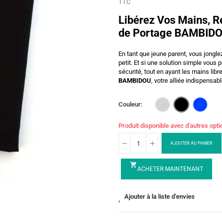
TTC
Libérez Vos Mains, R
de Portage BAMBIDO
En tant que jeune parent, vous jonglez 
petit. Et si une solution simple vous 
sécurité, tout en ayant les mains lib
BAMBIDOU
, votre alliée indispensab
Couleur
Produit disponible avec d'autres opt
AJOUTER AU PANIER
shopping_cart
ACHETER MAINTENANT
Ajouter à la liste d'envies