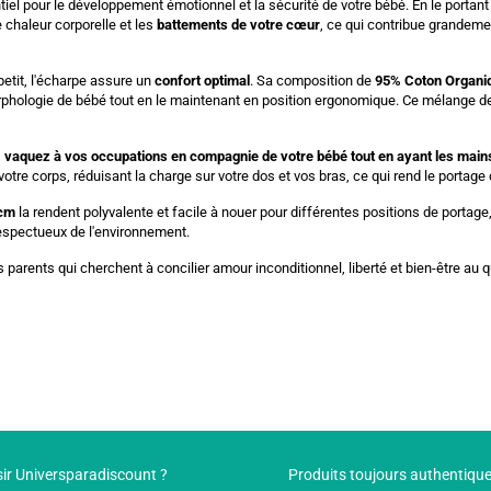
iel pour le développement émotionnel et la sécurité de votre bébé. En le portant
e chaleur corporelle et les
battements de votre cœur
, ce qui contribue grandem
petit, l'écharpe assure un
confort optimal
. Sa composition de
95% Coton Organiq
orphologie de bébé tout en le maintenant en position ergonomique. Ce mélange de 
,
vaquez à vos occupations en compagnie de votre bébé tout en ayant les mains
votre corps, réduisant la charge sur votre dos et vos bras, ce qui rend le porta
 cm
la rendent polyvalente et facile à nouer pour différentes positions de portag
espectueux de l'environnement.
rents qui cherchent à concilier amour inconditionnel, liberté et bien-être au quo
ir Universparadiscount ?
Produits toujours authentiqu