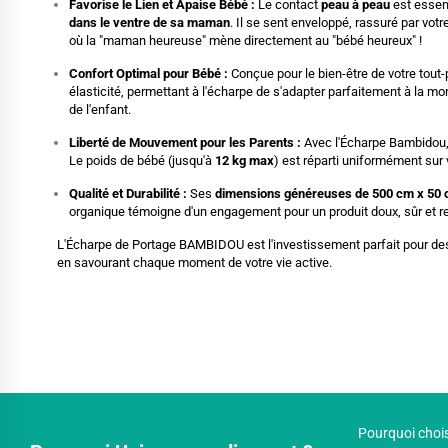
Favorise le Lien et Apaise Bébé :
Le contact
peau à peau
est essent
dans le ventre de sa maman
. Il se sent enveloppé, rassuré par votr
où la "maman heureuse" mène directement au "bébé heureux" !
Confort Optimal pour Bébé :
Conçue pour le bien-être de votre tout-
élasticité, permettant à l'écharpe de s'adapter parfaitement à la m
de l'enfant.
Liberté de Mouvement pour les Parents :
Avec l'Écharpe Bambidou
Le poids de bébé (jusqu'à
12 kg max
) est réparti uniformément sur 
Qualité et Durabilité :
Ses
dimensions généreuses de 500 cm x 50
organique témoigne d'un engagement pour un produit doux, sûr et r
L'Écharpe de Portage BAMBIDOU est l'investissement parfait pour des pa
en savourant chaque moment de votre vie active.
Pourquoi chois