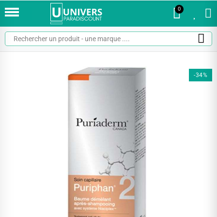
0
0
-34%