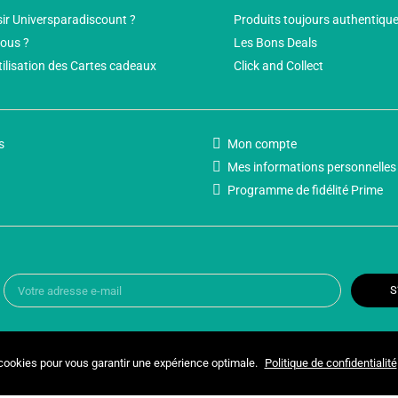
ir Universparadiscount ?
Produits toujours authentiqu
ous ?
Les Bons Deals
tilisation des Cartes cadeaux
Click and Collect
s
Mon compte
Mes informations personnelles
Programme de fidélité Prime
S
 cookies pour vous garantir une expérience optimale.
Politique de confidentialité
Copyright © 2025 UNIVERSPARADISCOUNT