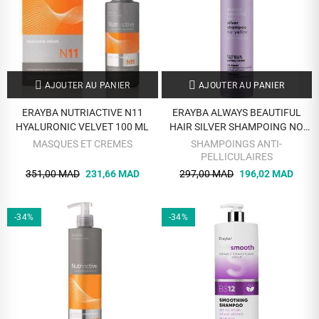
AJOUTER AU PANIER
AJOUTER AU PANIER
ERAYBA NUTRIACTIVE N11
ERAYBA ALWAYS BEAUTIFUL
HYALURONIC VELVET 100 ML
HAIR SILVER SHAMPOING NO
YELLOW 250 ML
MASQUES ET CREMES
SHAMPOINGS ANTI-
PELLICULAIRES
351,00 MAD
231,66 MAD
297,00 MAD
196,02 MAD
-34%
-34%