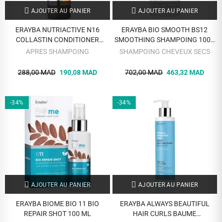
AJOUTER AU PANIER
AJOUTER AU PANIER
ERAYBA NUTRIACTIVE N16
ERAYBA BIO SMOOTH BS12
COLLASTIN CONDITIONER
SMOOTHING SHAMPOING 1000
INTENSE 250 ML
ML
APRES SHAMPOING
SHAMPOING CHEVEUX SECS
288,00 MAD
190,08 MAD
702,00 MAD
463,32 MAD
-34%
-34%
AJOUTER AU PANIER
AJOUTER AU PANIER
ERAYBA BIOME BIO 11 BIO
ERAYBA ALWAYS BEAUTIFUL
REPAIR SHOT 100 ML
HAIR CURLS BAUME