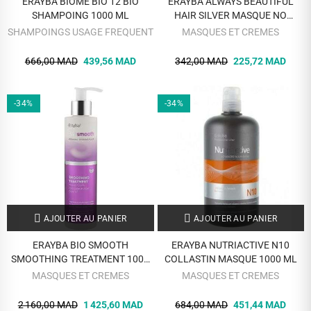
ERAYBA BIOME BIO 12 BIO
ERAYBA ALWAYS BEAUTIFUL
SHAMPOING 1000 ML
HAIR SILVER MASQUE NO
YELLOW 250 ML
SHAMPOINGS USAGE FREQUENT
MASQUES ET CREMES
666,00 MAD
439,56 MAD
342,00 MAD
225,72 MAD
-34%
-34%
AJOUTER AU PANIER
AJOUTER AU PANIER
ERAYBA BIO SMOOTH
ERAYBA NUTRIACTIVE N10
SMOOTHING TREATMENT 1000
COLLASTIN MASQUE 1000 ML
ML
MASQUES ET CREMES
MASQUES ET CREMES
2 160,00 MAD
1 425,60 MAD
684,00 MAD
451,44 MAD