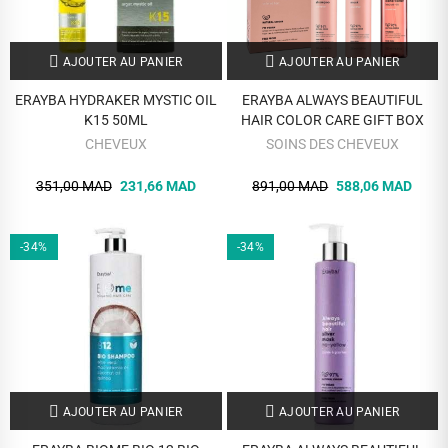
AJOUTER AU PANIER
AJOUTER AU PANIER
ERAYBA HYDRAKER MYSTIC OIL
ERAYBA ALWAYS BEAUTIFUL
K15 50ML
HAIR COLOR CARE GIFT BOX
CHEVEUX
SOINS DES CHEVEUX
351,00 MAD
231,66 MAD
891,00 MAD
588,06 MAD
-34%
-34%
AJOUTER AU PANIER
AJOUTER AU PANIER