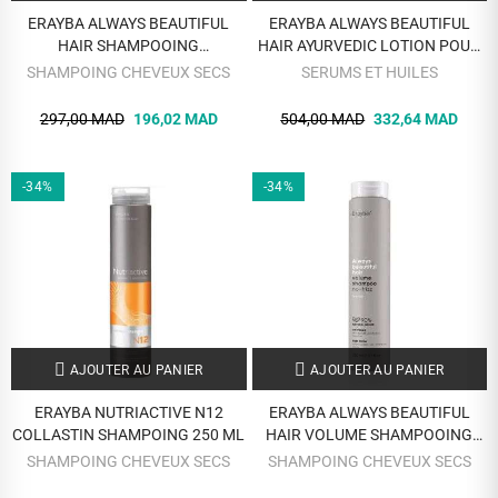
ERAYBA ALWAYS BEAUTIFUL
ERAYBA ALWAYS BEAUTIFUL
HAIR SHAMPOOING
HAIR AYURVEDIC LOTION POUR
REPARATEUR 250 ML
CUIR CHEVELU MULTI
SHAMPOING CHEVEUX SECS
SERUMS ET HUILES
TRAITEMENT 100ML
297,00 MAD
196,02 MAD
504,00 MAD
332,64 MAD
-34%
-34%
AJOUTER AU PANIER
AJOUTER AU PANIER
ERAYBA NUTRIACTIVE N12
ERAYBA ALWAYS BEAUTIFUL
COLLASTIN SHAMPOING 250 ML
HAIR VOLUME SHAMPOOING
250 ML
SHAMPOING CHEVEUX SECS
SHAMPOING CHEVEUX SECS