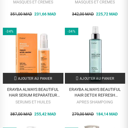
DEFINISSEUR DE BOUCLE 150 ML
MASQUES ET CREMES
MASQUES ET CREMES
351,00 MAD
231,66 MAD
342,00 MAD
225,72 MAD
-34%
-34%
AJOUTER AU PANIER
AJOUTER AU PANIER
ERAYBA ALWAYS BEAUTIFUL
ERAYBA ALWAYS BEAUTIFUL
HAIR SERUM REPARATEUR
HAIR DETOX REFRESH
POINTES ABIMES 100 ML
CONDITIONNER 200 ML
SERUMS ET HUILES
APRES SHAMPOING
387,00 MAD
255,42 MAD
279,00 MAD
184,14 MAD