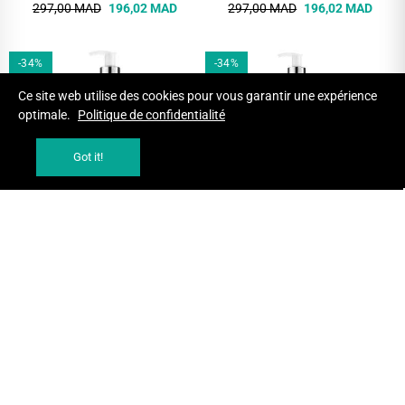
297,00 MAD
196,02 MAD
297,00 MAD
196,02 MAD
-34%
-34%
Ce site web utilise des cookies pour vous garantir une expérience
optimale.
Politique de confidentialité
Got it!
AJOUTER AU PANIER
AJOUTER AU PANIER
ERAYBA ALWAYS BEAUTIFUL
ERAYBA ALWAYS BEAUTIFUL
HAIR CURLS MASQUE 250 ML
HAIR MASQUE REPARATEUR 250
ML
MASQUES ET CREMES
MASQUES ET CREMES
342,00 MAD
225,72 MAD
342,00 MAD
225,72 MAD
-34%
-34%