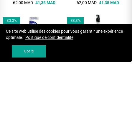
62,00 MAD
41,35 MAD
62,00 MAD
41,35 MAD
-33,3%
-33,3%
Ce site web utilise des cookies pour vous garantir une expérience
optimale.
Politique de confidentialité
Got it!
AJOUTER AU PANIER
AJOUTER AU PANIER
ELGYDIUM CLINIC BROSSETTE
ELGYDIUM CLINIC RECHARGE
INTERDENTAIRE FLEX FINE 2
REFILL ROUGE BROSSETTES
MIXTE
INTERDENTAIRES 3/4MM
BROSSETTES INTERDENTAIRES
BROSSETTES INTERDENTAIRES
ET FILS DENTAIRES
ET FILS DENTAIRES
72,00 MAD
48,02 MAD
74,00 MAD
49,36 MAD
-33,3%
-33,3%