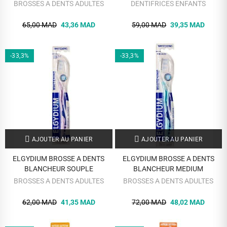
APAISANT 15 ML
BROSSES A DENTS ADULTES
DENTIFRICES ENFANTS
65,00 MAD
43,36 MAD
59,00 MAD
39,35 MAD
-33,3%
-33,3%
AJOUTER AU PANIER
AJOUTER AU PANIER
ELGYDIUM BROSSE A DENTS
ELGYDIUM BROSSE A DENTS
BLANCHEUR SOUPLE
BLANCHEUR MEDIUM
BROSSES A DENTS ADULTES
BROSSES A DENTS ADULTES
62,00 MAD
41,35 MAD
72,00 MAD
48,02 MAD