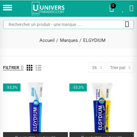
0
0
Accueil
Marques
ELGYDIUM
FILTRER
36
Trier par
-33,3%
-33,3%