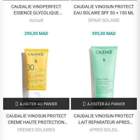
CAUDALIE VINOPERFECT
CAUDALIE VINOSUN PROTECT
ESSENCE GLYCOLIQUE
EAU SOLAIRE SPF 50 + 150 ML
CONCENTREE ECLAT 100 ML
Accueil
SPRAY SOLAIRE
295,00 MAD
395,00 MAD
AJOUTER AU PANIER
AJOUTER AU PANIER
CAUDALIE VINOSUN PROTECT
CAUDALIE VINOSUN PROTECT
CREME HAUTE PROTECTION
LAIT REPARATEUR APRES
INVISIBLE SPF 30 + 50ML
SOLEIL 200 ML
CREMES SOLAIRES
APRES SOLEIL