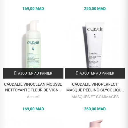
169,00 MAD
250,00 MAD
AJOUTER AU PANIER
AJOUTER AU PANIER
CAUDALIE VINOCLEAN MOUSSE
CAUDALIE VINOPERFECT
NETTOYANTE FLEUR DE VIGNE
MASQUE PEELING GLYCOLIQUE
150 ML
75 ML
Accueil
MASQUES ET GOMMAGES
169,00 MAD
260,00 MAD