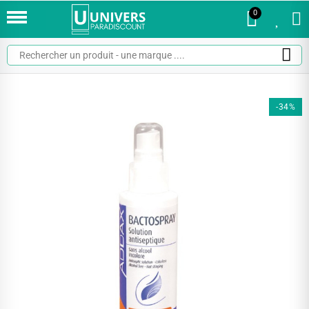
0
0
-34%