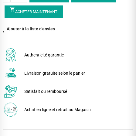
shopping_cart
ACHETER MAINTENANT
Ajouter à la liste d'envies
Authenticité garantie
Livraison gratuite selon le panier
Satisfait ou remboursé
Achat en ligne et retrait au Magasin