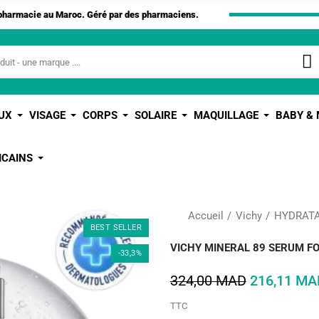
apharmacie au Maroc. Géré par des pharmaciens.
UX
VISAGE
CORPS
SOLAIRE
MAQUILLAGE
BABY &
ICAINS
Accueil
Vichy
HYDRATA
BEST SELLER
VICHY MINERAL 89 SERUM FO
-33,3%
324,00 MAD
216,11 MA
TTC