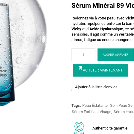
Sérum Minéral 89 Vic
Redonnez vie à votre peau avec
Vich
hydrater, repulper et renforcer la barr
Vichy
et d’
Acide Hyaluronique
, ce s
sensibles. Il agit comme un
véritable
stress, fatigue ou encore changemen
AJOUTER AU PANIER
shopping_cart
ACHETER MAINTENANT
Ajouter à la liste d'envies
Tags:
Peau Éclatante
Soin Peau Sen
Sérum Fortifiant Visage
Sérum Hydra
Authenticité garantie