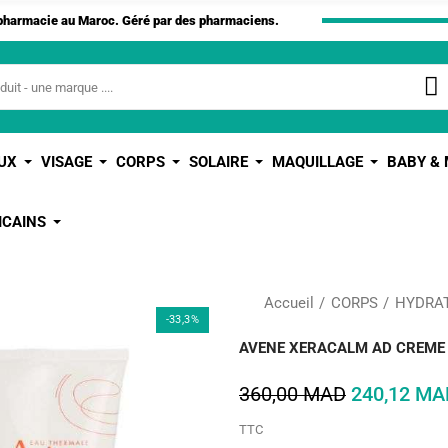
apharmacie au Maroc. Géré par des pharmaciens.
UX
VISAGE
CORPS
SOLAIRE
MAQUILLAGE
BABY &
ICAINS
Accueil
CORPS
HYDRAT
-33,3%
AVENE XERACALM AD CREME 
360,00 MAD
240,12 MA
TTC