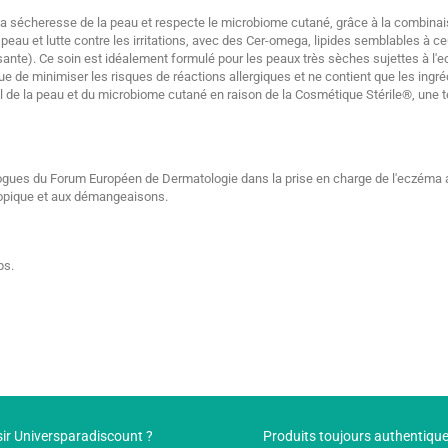
écheresse de la peau et respecte le microbiome cutané, grâce à la combinaison
au et lutte contre les irritations, avec des Cer-omega, lipides semblables à ceu
cissante). Ce soin est idéalement formulé pour les peaux très sèches sujettes à
 de minimiser les risques de réactions allergiques et ne contient que les ingréd
 de la peau et du microbiome cutané en raison de la Cosmétique Stérile®, une te
ues du Forum Européen de Dermatologie dans la prise en charge de l'eczéma at
topique et aux démangeaisons.
ps.
ir Universparadiscount ?
Produits toujours authentiqu