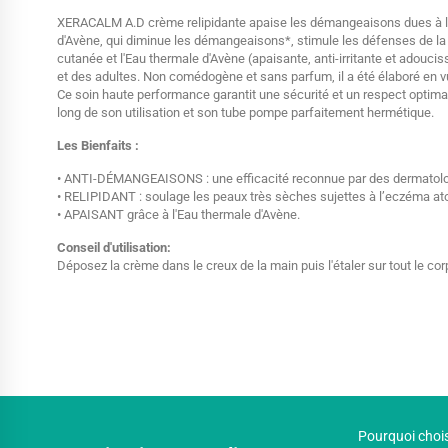
XERACALM A.D crème relipidante apaise les démangeaisons dues à la s
d'Avène, qui diminue les démangeaisons*, stimule les défenses de la pe
cutanée et l'Eau thermale d'Avène (apaisante, anti-irritante et adou
et des adultes. Non comédogène et sans parfum, il a été élaboré en vue
Ce soin haute performance garantit une sécurité et un respect optimal
long de son utilisation et son tube pompe parfaitement hermétique.
Les Bienfaits :
• ANTI-DÉMANGEAISONS : une efficacité reconnue par des dermatolog
• RELIPIDANT : soulage les peaux très sèches sujettes à l’eczéma a
• APAISANT grâce à l'Eau thermale d'Avène.
Conseil d'utilisation:
Déposez la crème dans le creux de la main puis l'étaler sur tout le cor
Pourquoi chois