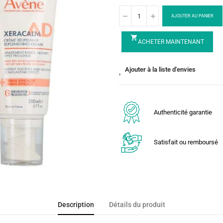
AJOUTER AU PANIER
shopping_cart
ACHETER MAINTENANT
Ajouter à la liste d'envies
Authenticité garantie
Satisfait ou remboursé
Description
Détails du produit