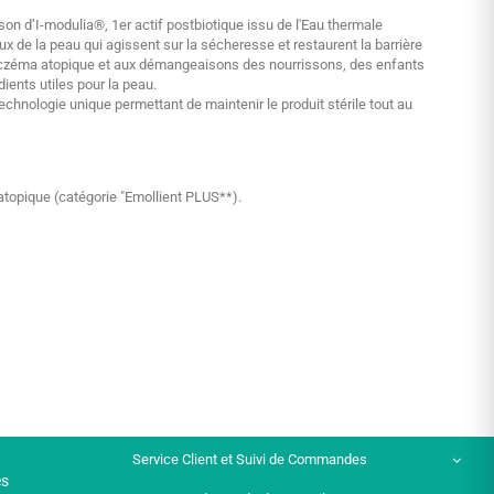
 d’I-modulia®, 1er actif postbiotique issu de l'Eau thermale
x de la peau qui agissent sur la sécheresse et restaurent la barrière
 l'eczéma atopique et aux démangeaisons des nourrissons, des enfants
ients utiles pour la peau.
chnologie unique permettant de maintenir le produit stérile tout au
opique (catégorie "Emollient PLUS**).
Service Client et Suivi de Commandes
es