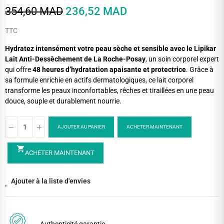
354,60 MAD
236,52 MAD
TTC
Hydratez intensément votre peau sèche et sensible avec le Lipikar
Lait Anti-Dessèchement de La Roche-Posay
, un soin corporel expert
qui offre
48 heures d’hydratation apaisante et protectrice
. Grâce à
sa formule enrichie en actifs dermatologiques, ce lait corporel
transforme les peaux inconfortables, rêches et tiraillées en une peau
douce, souple et durablement nourrie.
AJOUTER AU PANIER
ACHETER MAINTENANT
shopping_cart
ACHETER MAINTENANT
Ajouter à la liste d'envies