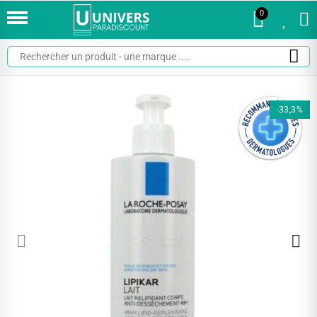
0
0
-33,3%