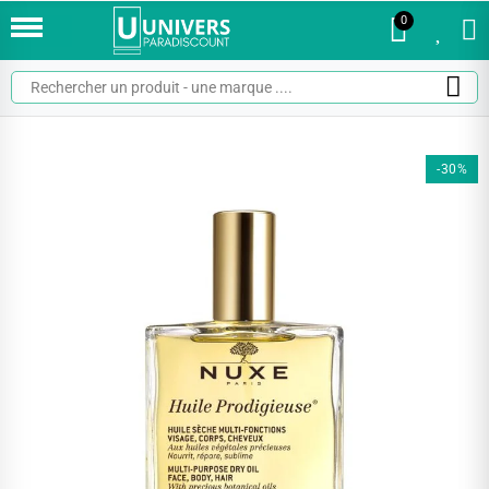
0
0
-30%