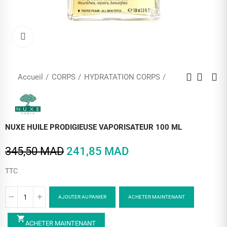
Cliquez pour agrandir
Accueil
CORPS
HYDRATATION CORPS
NUXE HUILE PRODIGIEUSE VAPORISATEUR 100 ML
345,50 MAD
241,85 MAD
TTC
AJOUTER AU PANIER
ACHETER MAINTENANT
shopping_cart
ACHETER MAINTENANT